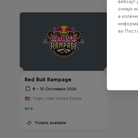
вебсајт 
онлајн 
а колачи
информа
во Поста
Red Bull Rampage
8 – 10 Октомври 2026
Virgin, Utah, United States
MTB
Tickets available