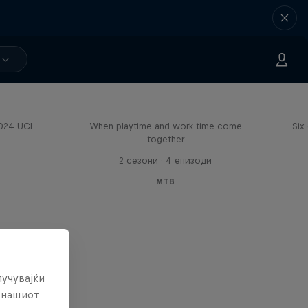
Aaron Gwin's Off Season
2024 UCI
When playtime and work time come
Six
together
2 сезони · 4 епизоди
MTB
лучувајќи
е нашиот