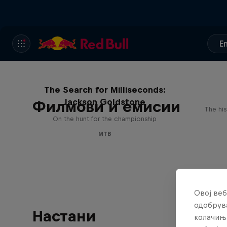
E
The Search for Milliseconds:
Jackson Goldstone
Филмови и емисии
The his
On the hunt for the championship
MTB
Овој веб
одобрува
Настани
колачињ