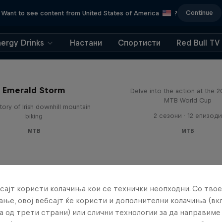
Continue
Want to see content from United States of America
?
nergy Drinks
Настани
Спортисти
Red Bull TV
Beyond the Line
Emerald Storm
Delve into the action at the 
MTB World Cup
tory of Irish downhill mountain
2 сезони · 12 епизоди
biking
MTB
MTB
сајт користи колачиња кои се технички неопходни. Со твое
ње, овој вебсајт ќе користи и дополнителни колачиња (вк
а од трети страни) или слични технологии за да направим