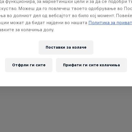
да функционира, за маркетиншки цели и за да се подобри 
искуство. Можеш да го повлечеш твоето одобрување во По
ња во долниот дел од вебсајтот во било кој момент. Повеќ
ции можат да бидат најдени во нашата
Политика за прива
вките за колачиња долу.
Поставки за колачe
Отфрли ги сите
Прифати ги сите колачиња