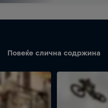
Повеќе слична содржина