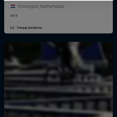
Groningen, Netherlands
MTB
Гледај реприза