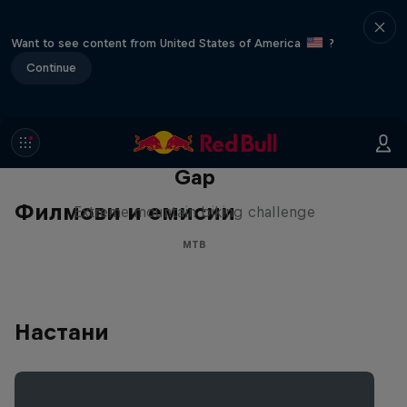
Want to see content from United States of America
?
Continue
Matt Jones: The Impossible
Gap
Филмови и емисии
Extreme mountain biking challenge
MTB
Настани