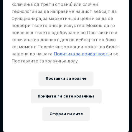
Повеќе слична содржина
колачиња од трети страни) или слични
технологии за да направиме нашиот вебсајт да
функционира, за маркетиншки цели и за да се
подобри твоето онлајн искуство. Можеш да го
повлечеш твоето одобрување во Поставките а
колачиња во долниот дел од вебсајтот во било
кој момент. Повеќе информации можат да бидат
најдени во нашата
Политика за приватност
и во
Поставките за колачиња долу.
Поставки за колачe
Прифати ги сите колачиња
Отфрли ги сите
Red Bull District Ride
25 Јули 2026