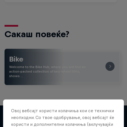
Сакаш повеќе?
Bike
Welcome to the Bike Hub, where you will find an
action-packed collection of two-wheel films,
shows …
Овој вебсајт користи колачиња кои се технички
неопходни. Со твое одобрување, овој вебсајт ќе
користи и дополнителни колачиња (вклучувајќи