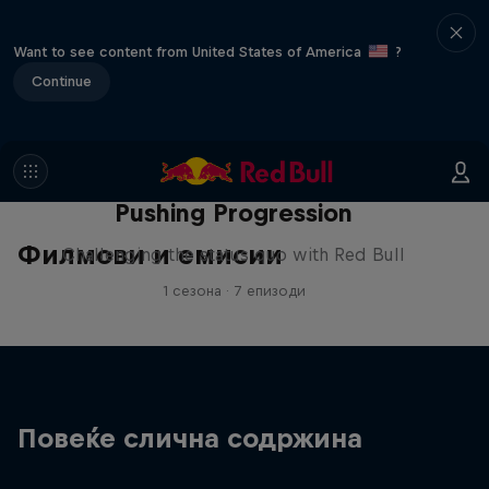
Want to see content from United States of America
?
Continue
Pushing Progression
Филмови и емисии
Challenging the status quo with Red Bull
1 сезона · 7 епизоди
Повеќе слична содржина