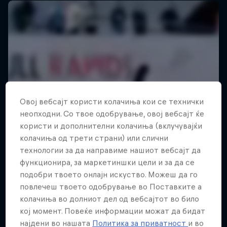
Овој вебсајт користи колачиња кои се технички
неопходни. Со твое одобрување, овој вебсајт ќе
користи и дополнителни колачиња (вклучувајќи
колачиња од трети страни) или слични
технологии за да направиме нашиот вебсајт да
функционира, за маркетиншки цели и за да се
подобри твоето онлајн искуство. Можеш да го
повлечеш твоето одобрување во Поставките а
колачиња во долниот дел од вебсајтот во било
кој момент. Повеќе информации можат да бидат
најдени во нашата
Политика за приватност
и во