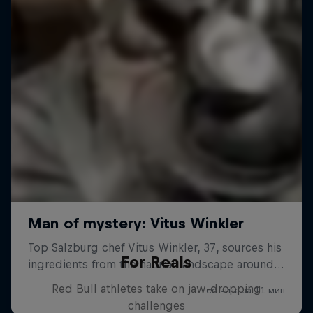
For Reals
Red Bull athletes take on jaw-dropping
challenges