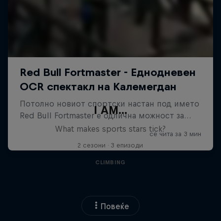
I AM...
What makes sports stars tick?
2 сезони · 3 епизоди
CLIMBING
Повеќе