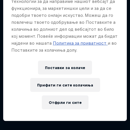
технологии за да направиме нашиот вебсајт да
ABC of...
функционира, за маркетиншки цели и за да се
The year's best action sports events
подобри твоето онлајн искуство. Можеш да го
A crash course in action sports
9 сезони · 67 епизоди
повлечеш твоето одобрување во Поставките а
2 сезони · 16 епизоди
SURFING
колачиња во долниот дел од вебсајтот во било
кој момент. Повеќе информации можат да бидат
F1
најдени во нашата
Политика за приватност
и во
Поставките за колачиња долу.
Поставки за колачe
Прифати ги сите колачиња
Отфрли ги сите