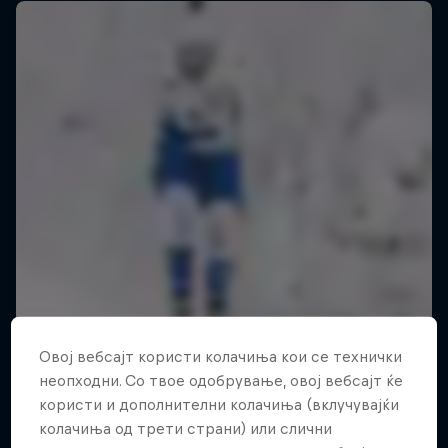
Овој вебсајт користи колачиња кои се технички
неопходни. Со твое одобрување, овој вебсајт ќе
користи и дополнителни колачиња (вклучувајќи
колачиња од трети страни) или слични
Red Bull Signature Series