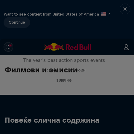
Want to see content from United States of America
?
Continue
Red Bull Signature Series
The year's best action sports events
Филмови и емисии
9 сезони · 67 епизоди
SURFING
Повеќе слична содржина