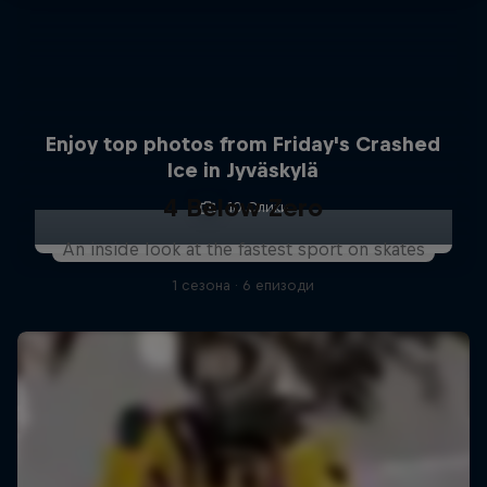
Enjoy top photos from Friday's Crashed
Ice in Jyväskylä
4 Below Zero
10 Слики
An inside look at the fastest sport on skates
1 сезона · 6 епизоди