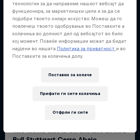
Повеќе слична содржина
технологии за да направиме нашиот вебсајт да
функционира, за маркетиншки цели и за да се
подобри твоето онлајн искуство. Можеш да го
повлечеш твоето одобрување во Поставките а
колачиња во долниот дел од вебсајтот во било
кој момент. Повеќе информации можат да бидат
најдени во нашата
Политика за приватност
и во
Поставките за колачиња долу.
Поставки за колачe
Прифати ги сите колачиња
Отфрли ги сите