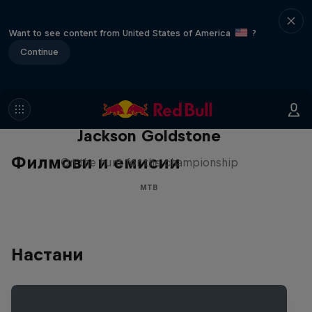
Want to see content from United States of America
?
Continue
The Search for Milliseconds:
Jackson Goldstone
Филмови и емисии
On the hunt for the championship
MTB
Настани