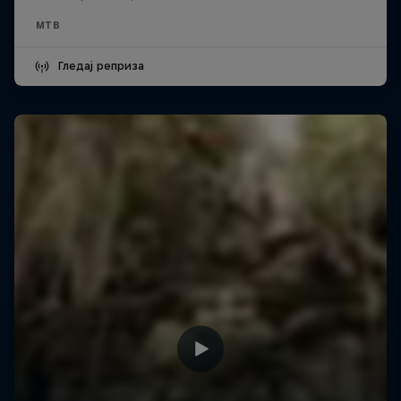
MTB
Гледај реприза