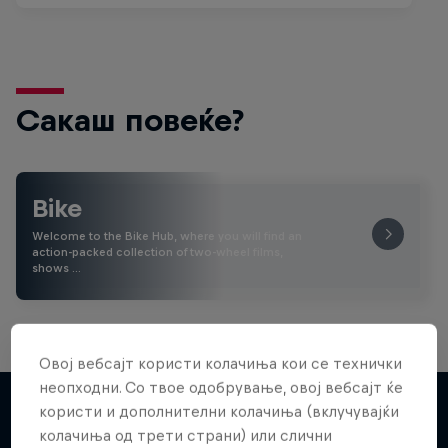
Сакаш повеќе?
Bike
Welcome to the Bike Hub, where you will find an
action-packed collection of two-wheel films,
shows …
Овој вебсајт користи колачиња кои се технички
неопходни. Со твое одобрување, овој вебсајт ќе
користи и дополнителни колачиња (вклучувајќи
колачиња од трети страни) или слични