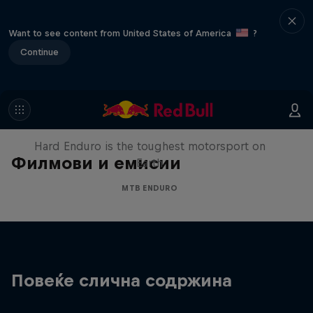
Want to see content from United States of America
?
Continue
Hard Enduro 2025: The Hardest
Season Yet?
Hard Enduro is the toughest motorsport on
Филмови и емисии
Earth
MTB ENDURO
Повеќе слична содржина