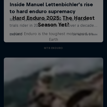
Hard Enduro 2025: The Hardest
Season Yet?
Hard Enduro is the toughest motorsport on
Earth
MTB ENDURO