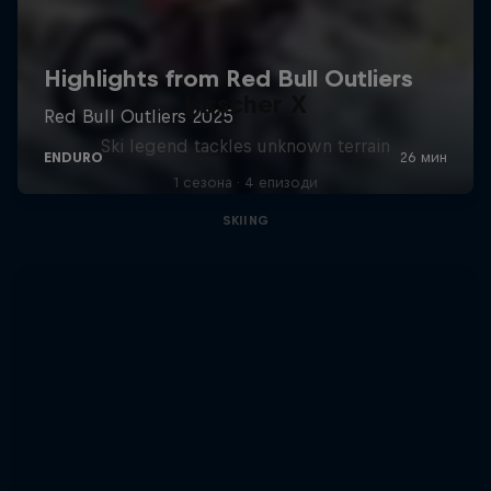
Hirscher X
Ski legend tackles unknown terrain
1 сезона · 4 епизоди
SKIING