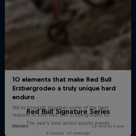
Red Bull Signature Series
The year's best action sports events
9 сезони · 67 епизоди