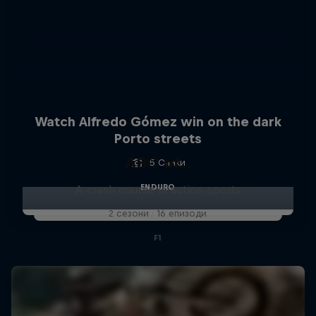
Watch Alfredo Gómez win on the dark
Porto streets
ABC of...
5 Слики
ENDURO
A crash course in action sports
2 сезони · 16 епизоди
F1