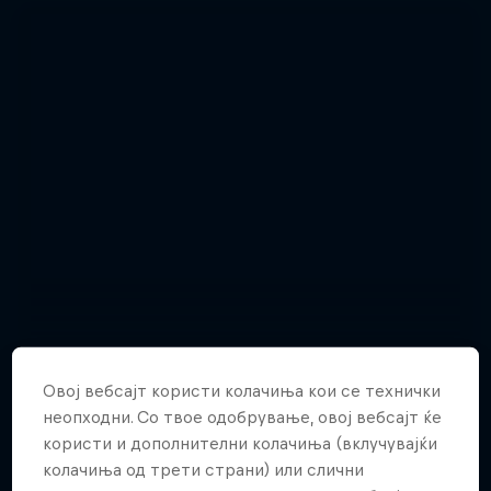
Овој вебсајт користи колачиња кои се технички
неопходни. Со твое одобрување, овој вебсајт ќе
Relive the punishing Hell’s Gate 2015
користи и дополнителни колачиња (вклучувајќи
колачиња од трети страни) или слични
10 Слики