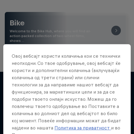
Bike
Welcome to the Bike Hub, where you will find an
action-packed collection of two-wheel films,
shows …
Овој вебсајт користи колачиња кои се технички
неопходни. Со твое одобрување, овој вебсајт ќе
користи и дополнителни колачиња (вклучувајќи
колачиња од трети страни) или слични
технологии за да направиме нашиот вебсајт да
функционира, за маркетиншки цели и за да се
Повеќе слична содржина
подобри твоето онлајн искуство. Можеш да го
повлечеш твоето одобрување во Поставките а
колачиња во долниот дел од вебсајтот во било
кој момент. Повеќе информации можат да бидат
најдени во нашата
Политика за приватност
и во