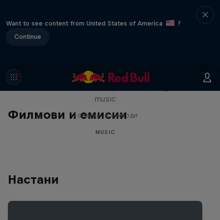
Want to see content from United States of America
?
Continue
Diggin' in the Carts
The secret history of Japanese video game
music
Филмови и емисии
1 сезона · 5 епизоди
MUSIC
Настани