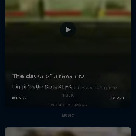
Diggin' in the Carts
The secret history of Japanese video game
music
1 сезона · 5 епизоди
MUSIC