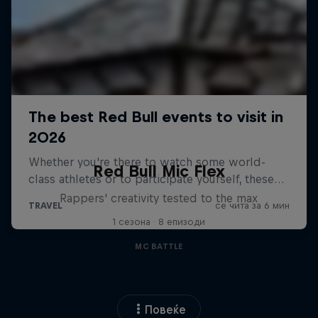
Red Bull Mic Flex
Rappers' creativity tested to the max
1 сезона · 8 епизоди
MC BATTLE
Повеќе