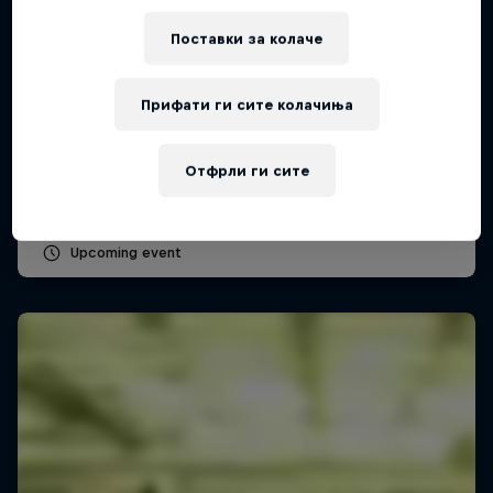
Поставки за колачe
Red Bull Batalla Peru National Final 2026
Прифати ги сите колачиња
12 Септември 2026
Lima, Peru
Отфрли ги сите
MC BATTLE
Upcoming event