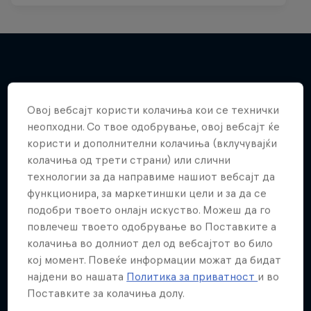
Повеќе слична содржина
Овој вебсајт користи колачиња кои се технички
неопходни. Со твое одобрување, овој вебсајт ќе
користи и дополнителни колачиња (вклучувајќи
колачиња од трети страни) или слични
технологии за да направиме нашиот вебсајт да
функционира, за маркетиншки цели и за да се
подобри твоето онлајн искуство. Можеш да го
повлечеш твоето одобрување во Поставките а
колачиња во долниот дел од вебсајтот во било
кој момент. Повеќе информации можат да бидат
најдени во нашата
Политика за приватност
и во
Поставките за колачиња долу.