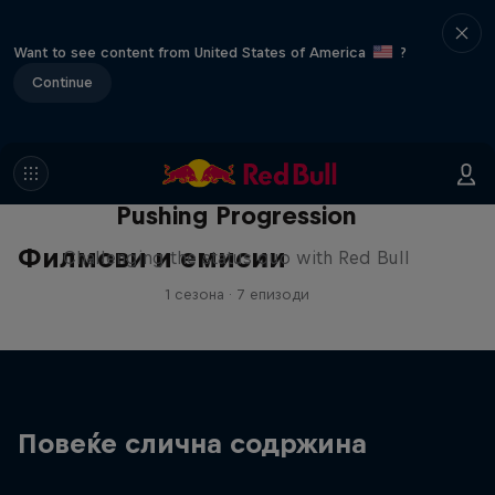
Want to see content from United States of America
?
Continue
Pushing Progression
Филмови и емисии
Challenging the status quo with Red Bull
1 сезона · 7 епизоди
Повеќе слична содржина