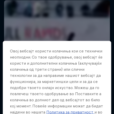
Овој вебсајт користи колачиња кои се технички
неопходни. Со твое одобрување, овој вебсајт ќе
користи и дополнителни колачиња (вклучувајќи
колачиња од трети страни) или слични
технологии за да направиме нашиот вебсајт да
функционира, за маркетиншки цели и за да се
подобри твоето онлајн искуство. Можеш да го
повлечеш твоето одобрување во Поставките а
колачиња во долниот дел од вебсајтот во било
кој момент. Повеќе информации можат да бидат
најдени во нашата
Политика за приватност
и во