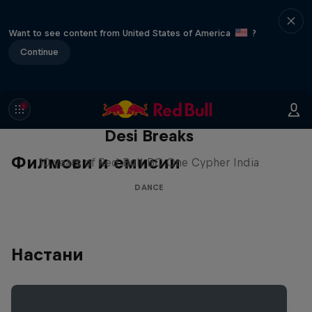
Want to see content from United States of America
?
Continue
Desi Breaks
Филмови и емисии
10 years of Red Bull BC One Cypher India
DANCE
Настани