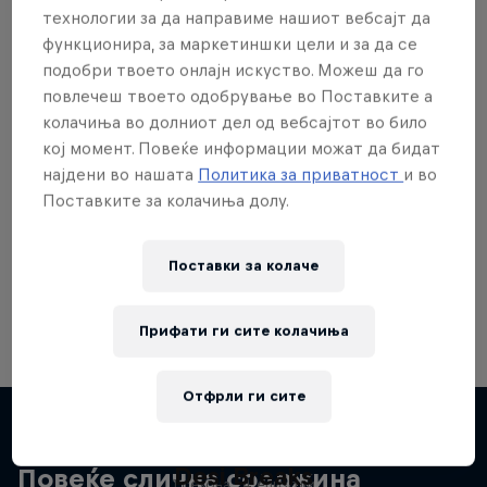
технологии за да направиме нашиот вебсајт да
функционира, за маркетиншки цели и за да се
подобри твоето онлајн искуство. Можеш да го
повлечеш твоето одобрување во Поставките а
Сакаш повеќе?
колачиња во долниот дел од вебсајтот во било
кој момент. Повеќе информации можат да бидат
најдени во нашата
Политика за приватност
и во
Поставките за колачиња долу.
Breaking
Catch up with what's happening in the breaking
Поставки за колачe
world. Learn about the history of the dance, get …
Прифати ги сите колачиња
Отфрли ги сите
Take the Title
Red Bull Dance Your Style
Desi Breaks
Повеќе слична содржина
1 сезона · 4 епизоди