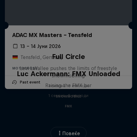
ADAC MX Masters – Tensfeld
13 – 14 Јуни 2026
Full Circle
Tensfeld, Germany
Levi LaVallee pushes the limits of freestyle
MOTOCROSS
Luc Ackermann: FMX Unloaded
snowmobiling
Past event
Raising the FMX bar
1 сезона · 3 епизоди
1 сезона · 5 епизоди
SNOWMOBILE
FMX
Повеќе