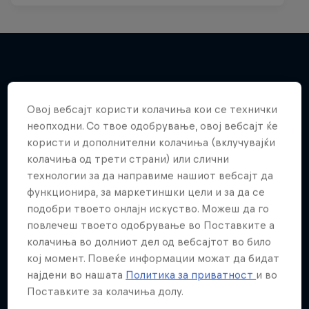
Повеќе слична содржина
Овој вебсајт користи колачиња кои се технички
неопходни. Со твое одобрување, овој вебсајт ќе
користи и дополнителни колачиња (вклучувајќи
колачиња од трети страни) или слични
технологии за да направиме нашиот вебсајт да
функционира, за маркетиншки цели и за да се
подобри твоето онлајн искуство. Можеш да го
повлечеш твоето одобрување во Поставките а
колачиња во долниот дел од вебсајтот во било
кој момент. Повеќе информации можат да бидат
најдени во нашата
Политика за приватност
и во
Поставките за колачиња долу.