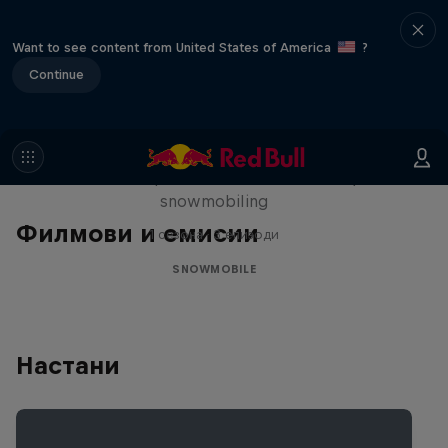
Want to see content from United States of America
?
Continue
Full Circle
Levi LaVallee pushes the limits of freestyle
snowmobiling
Филмови и емисии
1 сезона · 3 епизоди
SNOWMOBILE
Настани