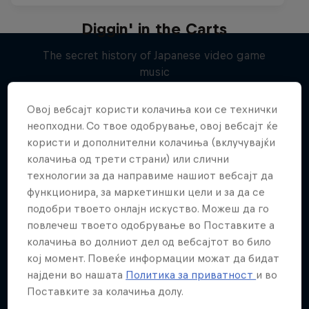
Diggin' in the Carts
The secret history of Japanese video game
music
Повеќе слична содржина
1 сезона · 5 епизоди
Овој вебсајт користи колачиња кои се технички
MUSIC
неопходни. Со твое одобрување, овој вебсајт ќе
користи и дополнителни колачиња (вклучувајќи
колачиња од трети страни) или слични
технологии за да направиме нашиот вебсајт да
функционира, за маркетиншки цели и за да се
подобри твоето онлајн искуство. Можеш да го
повлечеш твоето одобрување во Поставките а
колачиња во долниот дел од вебсајтот во било
кој момент. Повеќе информации можат да бидат
најдени во нашата
Политика за приватност
и во
Поставките за колачиња долу.