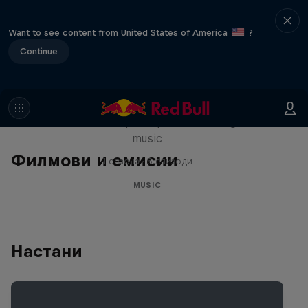
Want to see content from United States of America
?
Continue
Diggin' in the Carts
The secret history of Japanese video game
music
Филмови и емисии
1 сезона · 5 епизоди
MUSIC
Настани