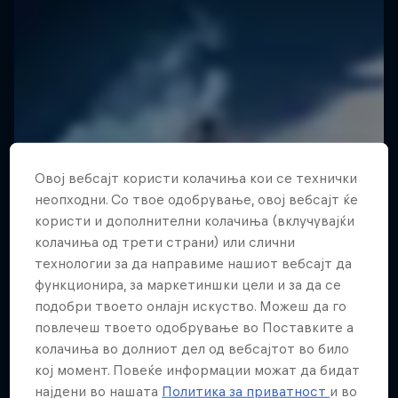
Овој вебсајт користи колачиња кои се технички
неопходни. Со твое одобрување, овој вебсајт ќе
користи и дополнителни колачиња (вклучувајќи
колачиња од трети страни) или слични
технологии за да направиме нашиот вебсајт да
функционира, за маркетиншки цели и за да се
подобри твоето онлајн искуство. Можеш да го
повлечеш твоето одобрување во Поставките а
колачиња во долниот дел од вебсајтот во било
кој момент. Повеќе информации можат да бидат
најдени во нашата
Политика за приватност
и во