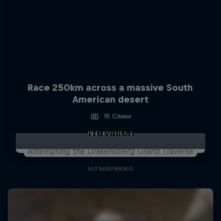
Race 250km across a massive South
American desert
15 Слики
Travailen
ULTRARUNNING
Attempting the Drakensberg Grand Traverse
ULTRARUNNING