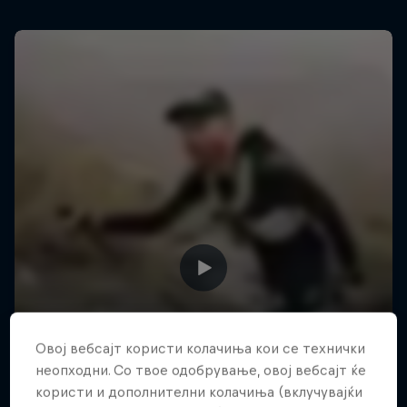
Овој вебсајт користи колачиња кои се технички
неопходни. Со твое одобрување, овој вебсајт ќе
користи и дополнителни колачиња (вклучувајќи