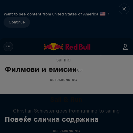
Want to see content from United States of America
?
Continue
Sail & Run
Christian Schiester goes from running to
sailing
Филмови и емисии
1 сезона · 1 епизода
ULTRARUNNING
Sail & Run
Christian Schiester goes from running to sailing
Повеќе слична содржина
1 сезона · 1 епизода
ULTRARUNNING