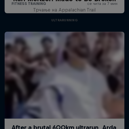
Трчање на Appalachian Trail
ULTRARUNNING