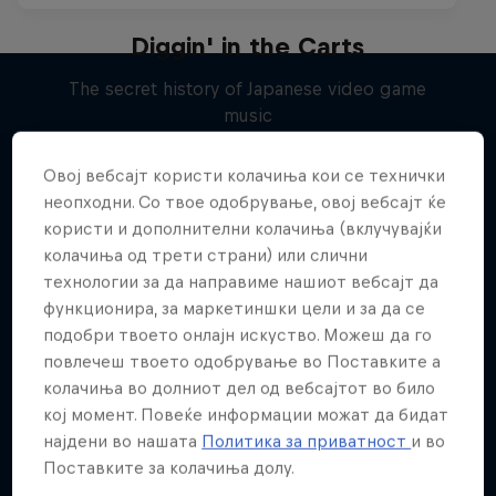
Diggin' in the Carts
The secret history of Japanese video game
music
Повеќе слична содржина
1 сезона · 5 епизоди
Овој вебсајт користи колачиња кои се технички
MUSIC
неопходни. Со твое одобрување, овој вебсајт ќе
користи и дополнителни колачиња (вклучувајќи
колачиња од трети страни) или слични
технологии за да направиме нашиот вебсајт да
функционира, за маркетиншки цели и за да се
подобри твоето онлајн искуство. Можеш да го
повлечеш твоето одобрување во Поставките а
колачиња во долниот дел од вебсајтот во било
кој момент. Повеќе информации можат да бидат
најдени во нашата
Политика за приватност
и во
Поставките за колачиња долу.