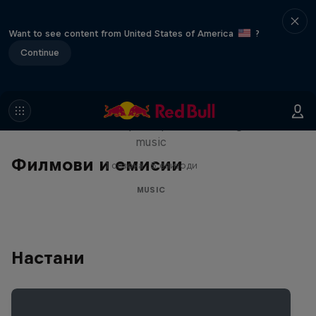
Want to see content from United States of America
?
Continue
Diggin' in the Carts
The secret history of Japanese video game
music
Филмови и емисии
1 сезона · 5 епизоди
MUSIC
Настани