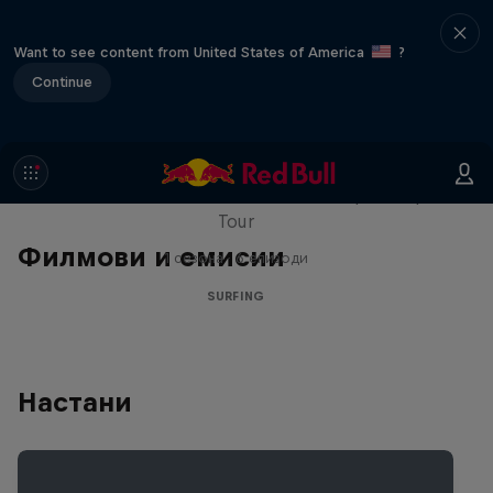
Want to see content from United States of America
?
Continue
WSL Replay
The latest action from the WSL Championship
Tour
Филмови и емисии
1 сезона · 6 епизоди
SURFING
Настани