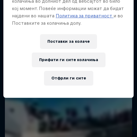
колачиња во долниот дел од вебсајтот во било
кој момент. Повеќе информации можат да бидат
најдени во нашата
Политика за приватност
и во
Поставките за колачиња долу.
Поставки за колачe
Прифати ги сите колачиња
Отфрли ги сите