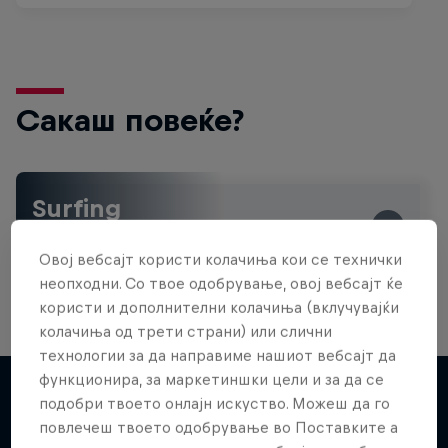
Сакаш повеќе?
Surfing
Welcome to the Surf Hub, where you will find a rip-
roaring collection of surf films, shows and …
Овој вебсајт користи колачиња кои се технички
неопходни. Со твое одобрување, овој вебсајт ќе
користи и дополнителни колачиња (вклучувајќи
колачиња од трети страни) или слични
технологии за да направиме нашиот вебсајт да
функционира, за маркетиншки цели и за да се
подобри твоето онлајн искуство. Можеш да го
повлечеш твоето одобрување во Поставките а
Повеќе слична содржина