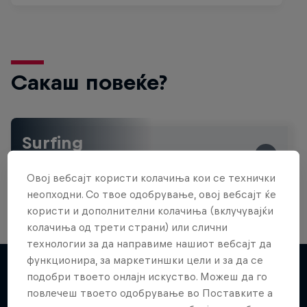
Сакаш повеќе?
Surfing
Welcome to the Surf Hub, where you will find a rip-
roaring collection of surf films, shows and …
Овој вебсајт користи колачиња кои се технички
неопходни. Со твое одобрување, овој вебсајт ќе
користи и дополнителни колачиња (вклучувајќи
колачиња од трети страни) или слични
технологии за да направиме нашиот вебсајт да
функционира, за маркетиншки цели и за да се
подобри твоето онлајн искуство. Можеш да го
повлечеш твоето одобрување во Поставките а
Повеќе слична содржина