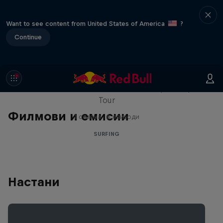
Want to see content from United States of America
?
Continue
WSL Replay
The latest action from the WSL Championship
Tour
Филмови и емисии
1 сезона · 6 епизоди
SURFING
Настани