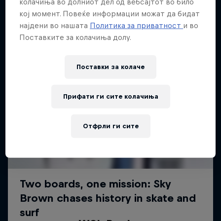
колачиња во долниот дел од вебсајтот во било
кој момент. Повеќе информации можат да бидат
најдени во нашата
Политика за приватност
и во
Поставките за колачиња долу.
Поставки за колачe
Прифати ги сите колачиња
Отфрли ги сите