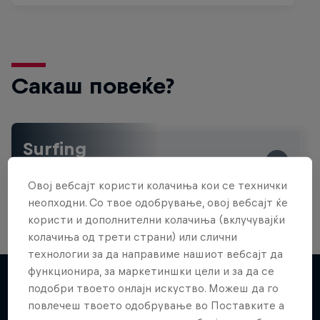
Сакаш повеќе?
Surfing
Welcome to the Surf Hub, where you will find a rip-
roaring collection of surf films, shows and …
Овој вебсајт користи колачиња кои се технички
неопходни. Со твое одобрување, овој вебсајт ќе
користи и дополнителни колачиња (вклучувајќи
колачиња од трети страни) или слични
WSL Replay
технологии за да направиме нашиот вебсајт да
Inside Pro Surfing
функционира, за маркетиншки цели и за да се
The latest action from the WSL Championship
подобри твоето онлајн искуство. Можеш да го
Tour
Come backstage on the 2025 WSL
повлечеш твоето одобрување во Поставките а
Повеќе слична содржина
Championship Tour
1 сезона · 6 епизоди