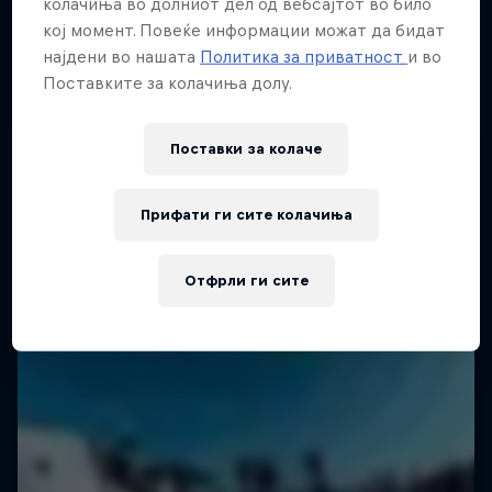
колачиња во долниот дел од вебсајтот во било
кој момент. Повеќе информации можат да бидат
2 сезони · 18 епизоди
SURFING
најдени во нашата
Политика за приватност
и во
SURFING
Поставките за колачиња долу.
Поставки за колачe
Прифати ги сите колачиња
Отфрли ги сите