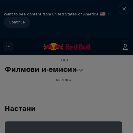
Want to see content from United States of America
?
Continue
WSL Replay
The latest action from the WSL Championship
Tour
Филмови и емисии
1 сезона · 6 епизоди
SURFING
Настани