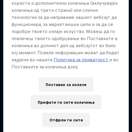
користи и дополнителни колачиња (вклучувајќи
колачиња од трети страни) или слични
технологии за да направиме нашиот вебсајт да
функционира, за маркетиншки цели и за да се
подобри твоето онлајн искуство. Можеш да го
повлечеш твоето одобрување во Поставките а
колачиња во долниот дел од вебсајтот во било
кој момент. Повеќе информации можат да бидат
најдени во нашата
Политика за приватност
и во
Поставките за колачиња долу.
Поставки за колачe
Прифати ги сите колачиња
Отфрли ги сите