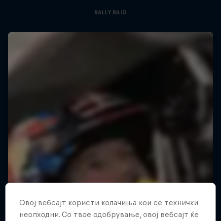
RALLY RAID
Овој вебсајт користи колачиња кои се технички
неопходни. Со твое одобрување, овој вебсајт ќе