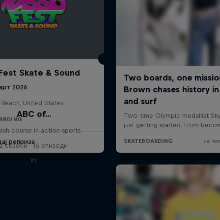
Fest Skate & Sound
арт 2026
 Beach, United States
ABC of...
ARDING
ash course in action sports
дај реприза
2 сезони · 16 епизоди
F1