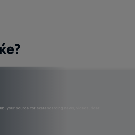
ќе?
b, your source for skateboarding news, videos, rider …