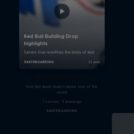
Red Bull Drop In Tour
Red Bull skate team's demo tour of the
world
1 сезона · 3 епизоди
SKATEBOARDING