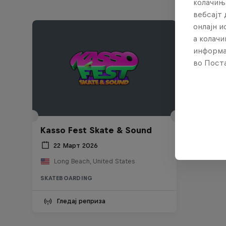
колачињ
вебсајт 
онлајн 
а колачи
информа
во Поста
Kasso Fest Skate & Sound
22 Март 2026
Long Beach, United States
SKATEBOARDING
Гледај реприза