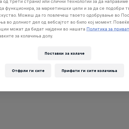
а од трети страни) или слични технологии за да направим
да функционира, за маркетиншки цели и за да се подобри 
искуство. Можеш да го повлечеш твоето одобрување во По
ња во долниот дел од вебсајтот во било кој момент. Повеќ
ции можат да бидат најдени во нашата
Политика за прива
вките за колачиња долу.
Поставки за колачe
Отфрли ги сите
Прифати ги сите колачиња