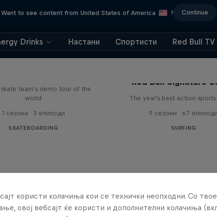
Continue
Want to see content from United States of America
?
nergy Drinks
Настани
Спортисти
Red Bull TV
d Bull Drop In Tour
Red Bull Signature S
l skate team's demo tour of the
world
The year's best action sports
1 сезона · 3 епизоди
9 сезони · 67 епизод
SKATEBOARDING
SURFING
сајт користи колачиња кои се технички неопходни. Со твое
ње, овој вебсајт ќе користи и дополнителни колачиња (вк