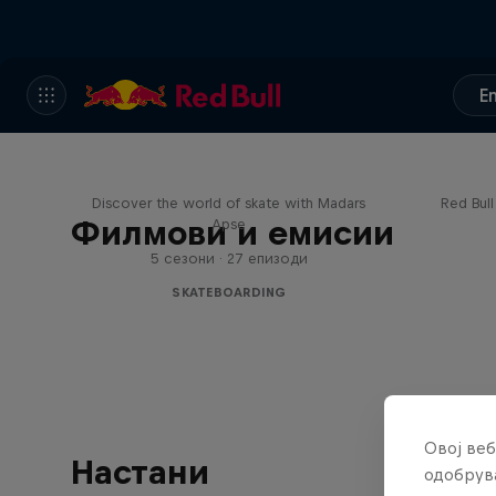
E
Skate Tales
Re
Discover the world of skate with Madars
Red Bul
Филмови и емисии
Apse
5 сезони · 27 епизоди
SKATEBOARDING
Овој веб
Настани
одобрува