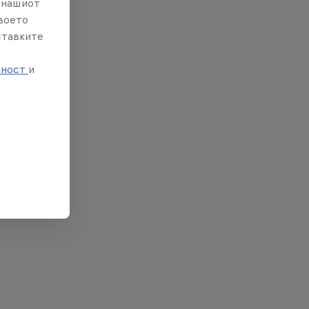
е нашиот
твоето
ставките
е
тност
и