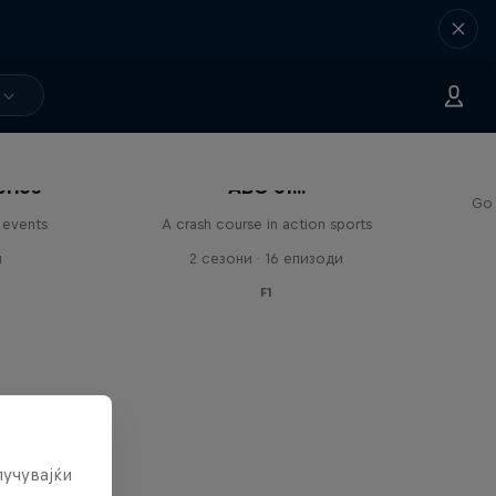
eries
ABC of...
Go 
 events
A crash course in action sports
и
2 сезони · 16 епизоди
F1
лучувајќи