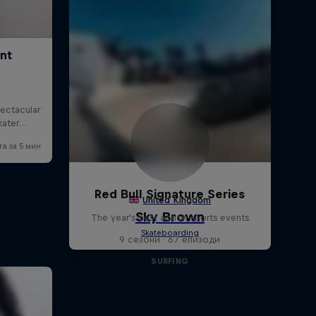
Red Bull Signature Series
The year's best action sports events
9 сезони · 67 епизоди
SURFING