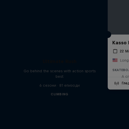
Kasso 
22 М
Long
Ultimate Rush
SKATEBO
Go behind the scenes with action sports
best
A cr
Гле
6 сезони · 81 епизоди
CLIMBING