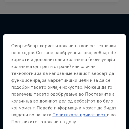
Повеќе слична содржина
Овој вебсајт користи колачиња кои се технички
неопходни. Со твое одобрување, овој вебсајт ќе
користи и дополнителни колачиња (вклучувајќи
колачиња од трети страни) или слични
технологии за да направиме нашиот вебсајт да
функционира, за маркетиншки цели и за да се
подобри твоето онлајн искуство. Можеш да го
повлечеш твоето одобрување во Поставките а
колачиња во долниот дел од вебсајтот во било
кој момент. Повеќе информации можат да бидат
најдени во нашата
Политика за приватност
и во
Поставките за колачиња долу.