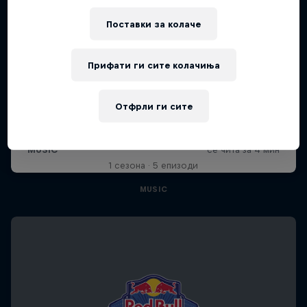
Поставки за колачe
Прифати ги сите колачиња
Diggin' in the Carts
Отфрли ги сите
The secret history of Japanese video game
music
1 сезона · 5 епизоди
MUSIC