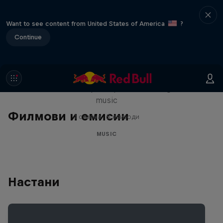
Want to see content from United States of America
?
Continue
Diggin' in the Carts
The secret history of Japanese video game
music
Филмови и емисии
1 сезона · 5 епизоди
MUSIC
Настани