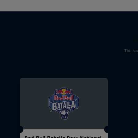
D
The sec
Red Bull Batalla Peru National