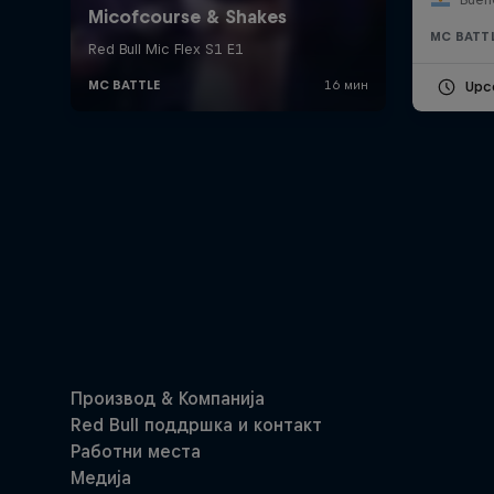
MC BATT
Upc