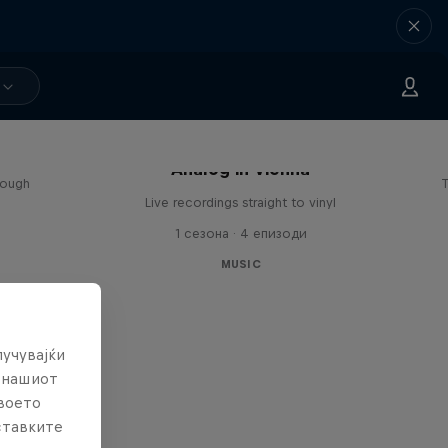
sa
Analog in Vienna
rough
T
Live recordings straight to vinyl
1 сезона · 4 епизоди
MUSIC
лучувајќи
е нашиот
твоето
ставките