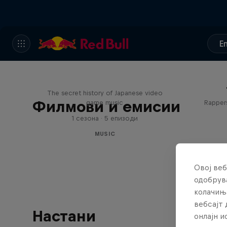
E
Diggin' in the Carts
The secret history of Japanese video
Филмови и емисии
game music
Rappers
1 сезона · 5 епизоди
MUSIC
Овој веб
одобрува
колачињ
вебсајт 
Настани
онлајн 