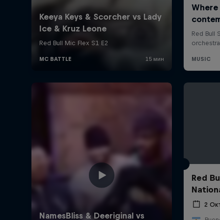
Red Bu
Nation
2 Ок
Bueno