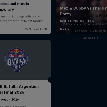
Red Bull Mic Fle
Rappers' creativity tested to
1 сезона · 8 епизоди
MC BATTLE
ll Batalla Argentina
al Final 2026
томври 2026
s Aires, Argentina