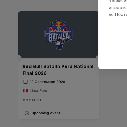
а колачи
информа
во Поста
Red Bull Batalla Peru National
Final 2026
12 Септември 2026
Lima, Peru
MC BATTLE
Upcoming event