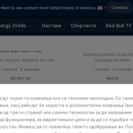
Continue
Want to see content from United States of America
?
nergy Drinks
Настани
Спортисти
Red Bull TV
All Access: Danit
Red Bull Mic Flex
Exploring creative roots th
' creativity tested to the max
recording an album
1 сезона · 8 епизоди
1 сезона · 6 епизоди
MC BATTLE
MUSIC
сајт користи колачиња кои се технички неопходни. Со твое
ње, овој вебсајт ќе користи и дополнителни колачиња (вк
а од трети страни) или слични технологии за да направим
да функционира, за маркетиншки цели и за да се подобри 
искуство. Можеш да го повлечеш твоето одобрување во По