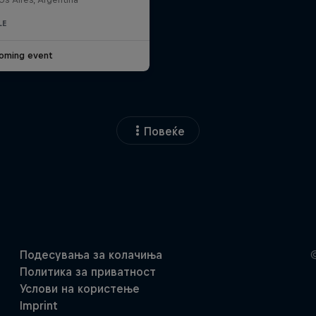
LE
oming event
Повеќе