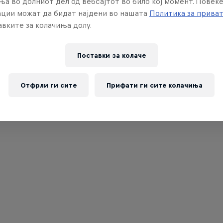
ња во долниот дел од вебсајтот во било кој момент. Повеќ
ции можат да бидат најдени во нашата
Политика за прива
вките за колачиња долу.
Поставки за колачe
Отфрли ги сите
Прифати ги сите колачиња