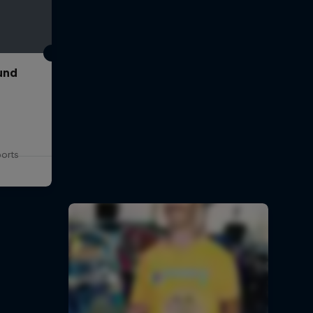
und
ports
и