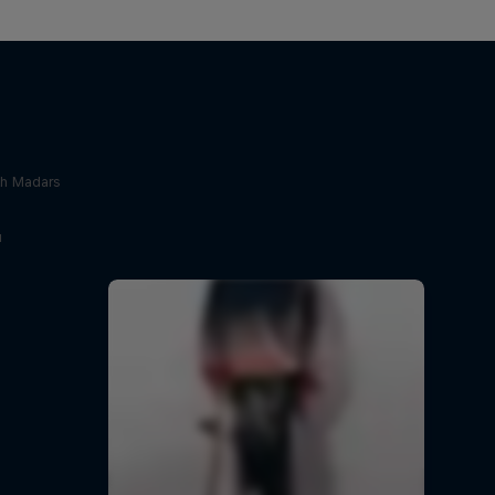
th Madars
и