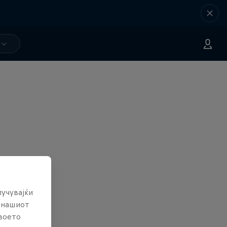
лучувајќи
е нашиот
твоето