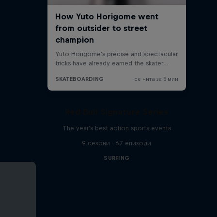
Red Bull Signature Series
The year's best action sports events
9 сезони · 67 епизоди
SURFING