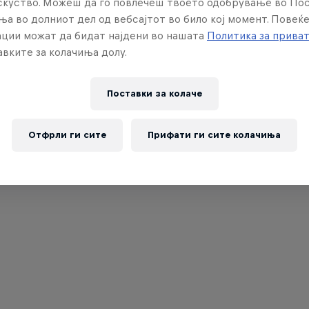
искуство. Можеш да го повлечеш твоето одобрување во По
ња во долниот дел од вебсајтот во било кој момент. Повеќ
ции можат да бидат најдени во нашата
Политика за прива
вките за колачиња долу.
Поставки за колачe
Отфрли ги сите
Прифати ги сите колачиња