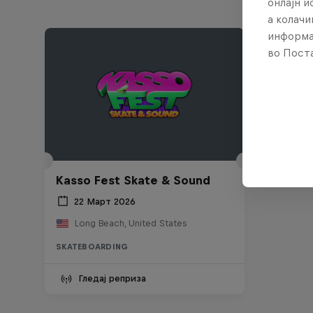
онлајн 
а колачи
информа
во Поста
Kasso Fest Skate & Sound
22 Март 2026
Long Beach, United States
SKATEBOARDING
Гледај реприза