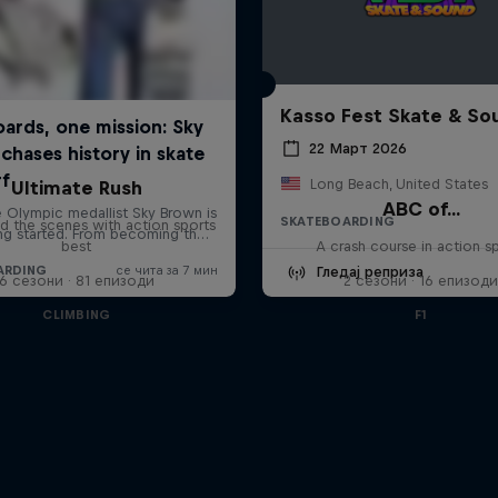
Kasso Fest Skate & So
22 Март 2026
Long Beach, United States
Ultimate Rush
ABC of...
SKATEBOARDING
d the scenes with action sports
best
A crash course in action s
Гледај реприза
6 сезони · 81 епизоди
2 сезони · 16 епизод
CLIMBING
F1