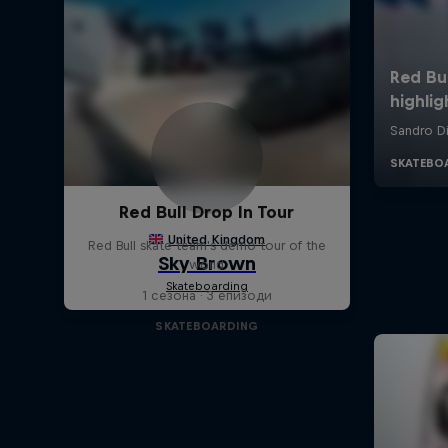
Red Bull Drop In Tour
Red Bull skate team's demo tour of the
world
1 сезона · 3 епизоди
SKATEBOARDING