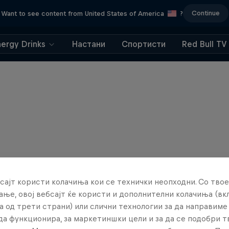
Continue
Want to see content from United States of America
?
nergy Drinks
Настани
Спортисти
Red Bull TV
сајт користи колачиња кои се технички неопходни. Со твое
ње, овој вебсајт ќе користи и дополнителни колачиња (вк
а од трети страни) или слични технологии за да направим
да функционира, за маркетиншки цели и за да се подобри 