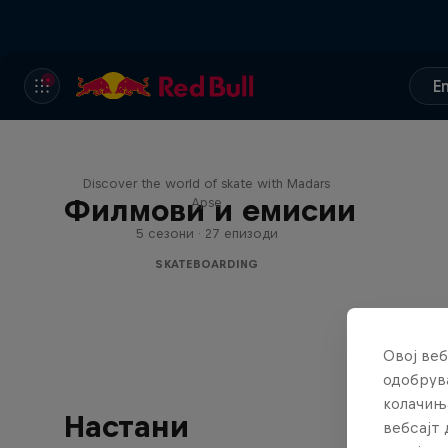
E
Skate Tales
Discover the world of skate with Madars
Филмови и емисии
Apse
5 сезони · 27 епизоди
SKATEBOARDING
Овој веб
одобрува
колачињ
Настани
вебсајт 