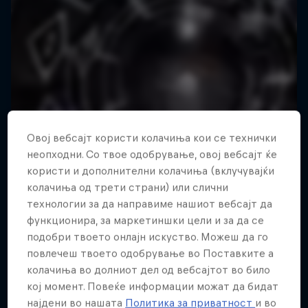
Овој вебсајт користи колачиња кои се технички
неопходни. Со твое одобрување, овој вебсајт ќе
користи и дополнителни колачиња (вклучувајќи
колачиња од трети страни) или слични
технологии за да направиме нашиот вебсајт да
функционира, за маркетиншки цели и за да се
подобри твоето онлајн искуство. Можеш да го
повлечеш твоето одобрување во Поставките а
колачиња во долниот дел од вебсајтот во било
кој момент. Повеќе информации можат да бидат
најдени во нашата
Политика за приватност
и во