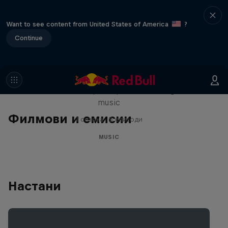
Want to see content from United States of America
?
Continue
Diggin' in the Carts
The secret history of Japanese video game
music
Филмови и емисии
1 сезона · 5 епизоди
MUSIC
Настани