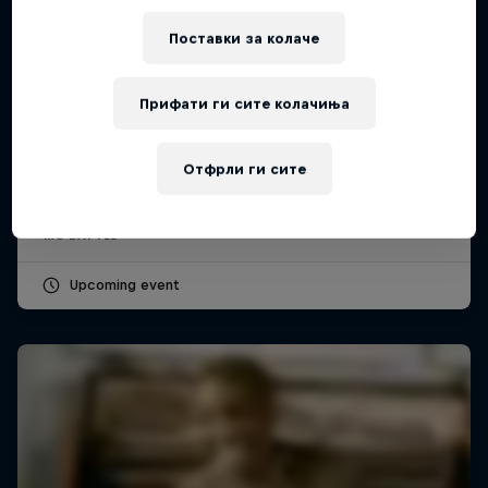
Поставки за колачe
Прифати ги сите колачиња
Red Bull Batalla Peru National Final 2026
12 Септември 2026
Отфрли ги сите
Lima, Peru
MC BATTLE
Upcoming event