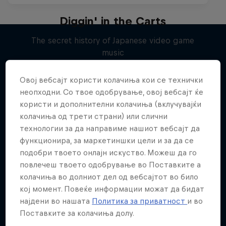
Diggin' in the Carts
The secret history of Japanese video game
music
Повеќе слична содржина
1 сезона · 5 епизоди
Овој вебсајт користи колачиња кои се технички
MUSIC
неопходни. Со твое одобрување, овој вебсајт ќе
користи и дополнителни колачиња (вклучувајќи
колачиња од трети страни) или слични
технологии за да направиме нашиот вебсајт да
функционира, за маркетиншки цели и за да се
подобри твоето онлајн искуство. Можеш да го
повлечеш твоето одобрување во Поставките а
колачиња во долниот дел од вебсајтот во било
кој момент. Повеќе информации можат да бидат
најдени во нашата
Политика за приватност
и во
Поставките за колачиња долу.