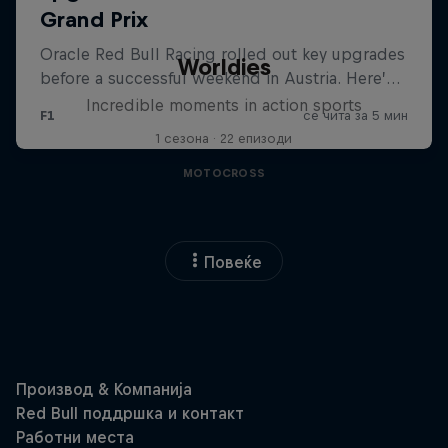
Worldies
Incredible moments in action sports
1 сезона · 22 епизоди
MOTOCROSS
Повеќе