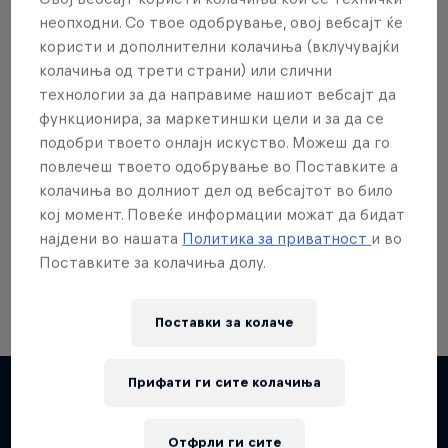
неопходни. Со твое одобрување, овој вебсајт ќе
користи и дополнителни колачиња (вклучувајќи
колачиња од трети страни) или слични
технологии за да направиме нашиот вебсајт да
Сакаш повеќе?
функционира, за маркетиншки цели и за да се
подобри твоето онлајн искуство. Можеш да го
повлечеш твоето одобрување во Поставките а
колачиња во долниот дел од вебсајтот во било
Red Bull Motorsports
кој момент. Повеќе информации можат да бидат
најдени во нашата
Политика за приватност
и во
On track and off road, on two wheels or four - this
is your home for Red Bull Motorsports. Watch …
Поставките за колачиња долу.
Поставки за колачe
Прифати ги сите колачиња
Повеќе слична содржина
Отфрли ги сите