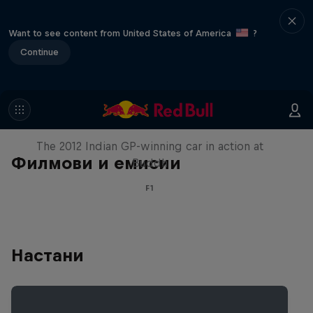
Want to see content from United States of America
?
Continue
F1 Car Returns to India
The 2012 Indian GP-winning car in action at
Филмови и емисии
Buddh
F1
Настани