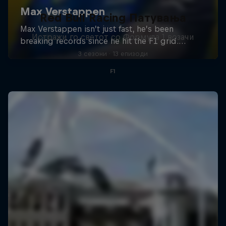
Red Bull Racing Патувања
Истражи го светот со Формула 1 возачи
3 сезони · 13 епизоди
F1