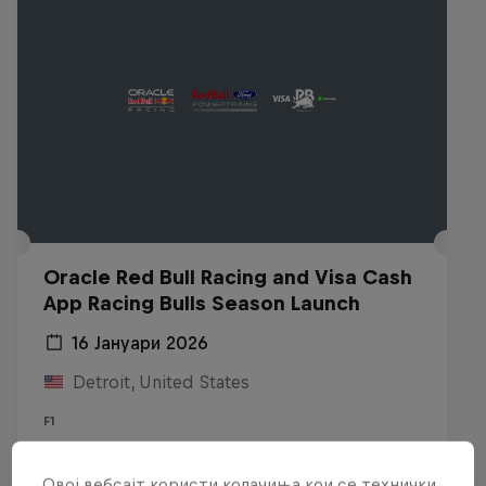
Oracle Red Bull Racing and Visa Cash
App Racing Bulls Season Launch
16 Јануари 2026
Detroit, United States
F1
Гледај реприза
Овој вебсајт користи колачиња кои се технички