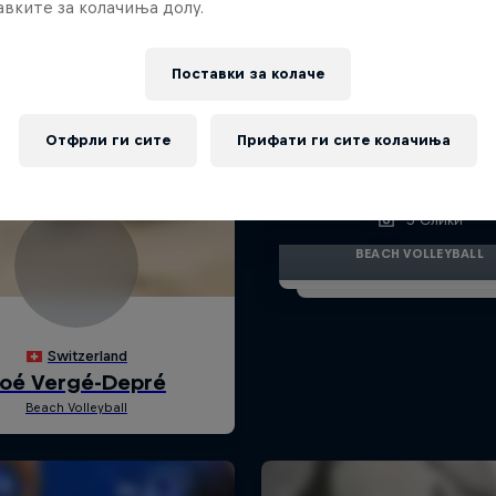
вките за колачиња долу.
Поставки за колачe
Отфрли ги сите
Прифати ги сите колачиња
Karla Borger - Best Pi
5 Слики
BEACH VOLLEYBALL