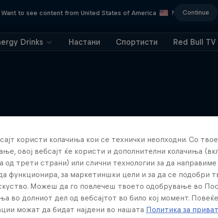
Continue
Want to see content from United States of America
?
nergy Drinks
Настани
Спортисти
Red Bull TV
Повеќе слична содржина
сајт користи колачиња кои се технички неопходни. Со твое
ње, овој вебсајт ќе користи и дополнителни колачиња (вк
а од трети страни) или слични технологии за да направим
да функционира, за маркетиншки цели и за да се подобри 
искуство. Можеш да го повлечеш твоето одобрување во По
ња во долниот дел од вебсајтот во било кој момент. Повеќ
ции можат да бидат најдени во нашата
Политика за прива