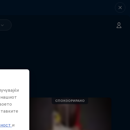
лучувајќи
е нашиот
твоето
ставките
е
тност
и