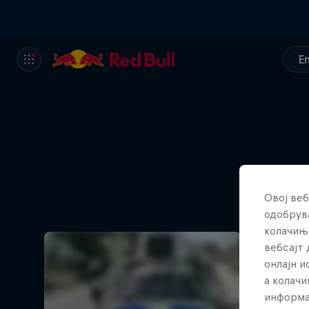
E
Овој веб
одобрува
колачињ
вебсајт 
онлајн 
а колачи
информа