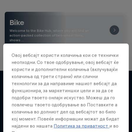
Bike
Welcome to the Bike Hub, where you will find an
action-packed collection of two-wheel films,
shows …
Овој вебсајт користи колачиња кои се технички
неопходни. Со твое одобрување, овој вебсајт ќе
користи и дополнителни колачиња (вклучувајќи
колачиња од трети страни) или слични
технологии за да направиме нашиот вебсајт да
функционира, за маркетиншки цели и за да се
Повеќе слична содржина
подобри твоето онлајн искуство. Можеш да го
повлечеш твоето одобрување во Поставките а
колачиња во долниот дел од вебсајтот во било
кој момент. Повеќе информации можат да бидат
најдени во нашата
Политика за приватност
и во