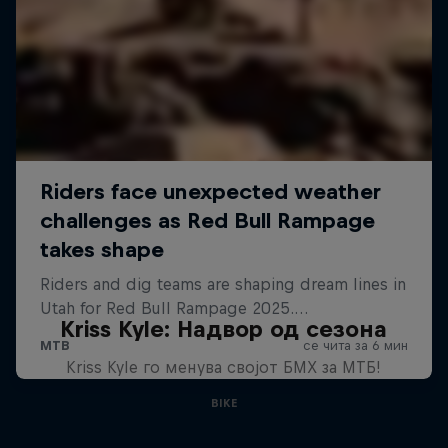
Kriss Kyle: Надвор од сезона
Kriss Kyle го менува својот БМХ за МТБ!
BIKE