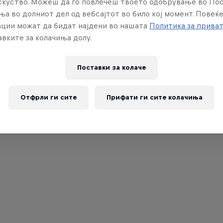
искуство. Можеш да го повлечеш твоето одобрување во По
ња во долниот дел од вебсајтот во било кој момент. Повеќ
ции можат да бидат најдени во нашата
Политика за прива
вките за колачиња долу.
Поставки за колачe
Отфрли ги сите
Прифати ги сите колачиња