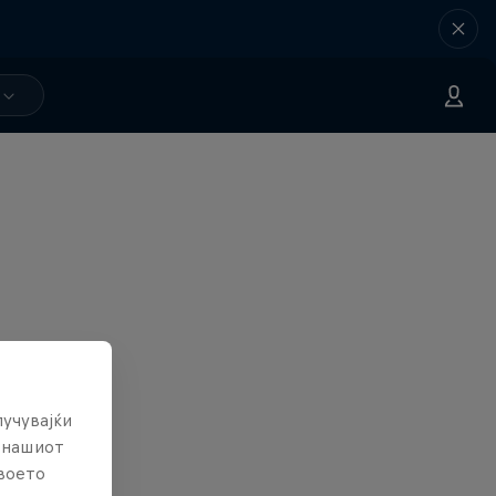
лучувајќи
е нашиот
твоето