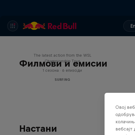
E
WSL Replay
The latest action from the WSL
Филмови и емисии
Championship Tour
1 сезона · 6 епизоди
SURFING
Овој веб
одобрува
колачињ
Настани
вебсајт 