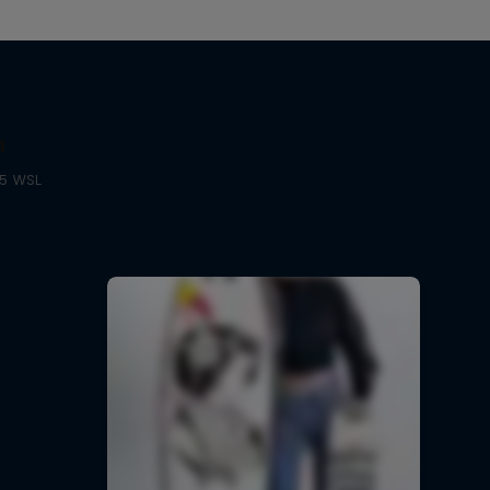
g
25 WSL
и