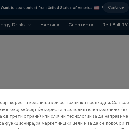
Continue
Want to see content from United States of America
?
nergy Drinks
Настани
Спортисти
Red Bull TV
сајт користи колачиња кои се технички неопходни. Со твое
ње, овој вебсајт ќе користи и дополнителни колачиња (вк
а од трети страни) или слични технологии за да направим
да функционира, за маркетиншки цели и за да се подобри 