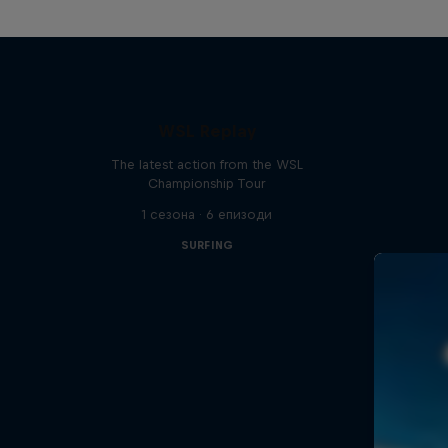
WSL Replay
The latest action from the WSL
Championship Tour
1 сезона · 6 епизоди
SURFING