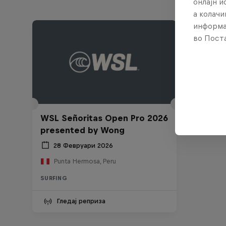
онлајн 
а колачи
информа
во Поста
WSL Señoritas Open Pro 2026
presented by Wong
28 Февруари 2026
Punta Hermosa, Peru
SURFING
Гледај реприза