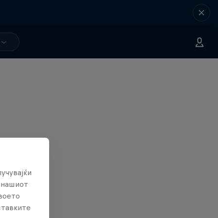
лучувајќи
е нашиот
твоето
ставките