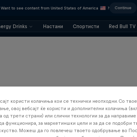
Continue
Want to see content from United States of America
?
nergy Drinks
Настани
Спортисти
Red Bull TV
сајт користи колачиња кои се технички неопходни. Со твое
ње, овој вебсајт ќе користи и дополнителни колачиња (вк
а од трети страни) или слични технологии за да направим
да функционира, за маркетиншки цели и за да се подобри 
искуство. Можеш да го повлечеш твоето одобрување во По