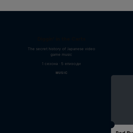
Diggin' in the Carts
The secret history of Japanese video
game music
1 сезона · 5 епизоди
MUSIC
Red Bu