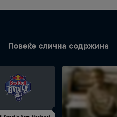
Повеќе слична содржина
ll Batalla Peru National