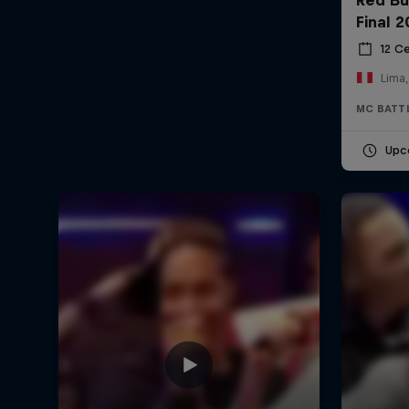
Final 
12 С
Lima,
MC BATT
Upc