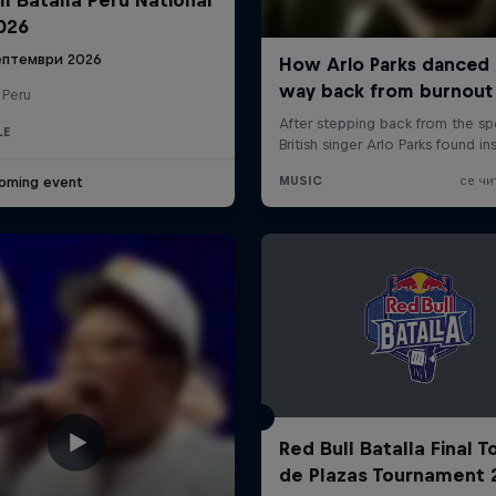
2026
ептември 2026
 Peru
LE
oming event
Red Bull Batalla Final 
de Plazas Tournament 