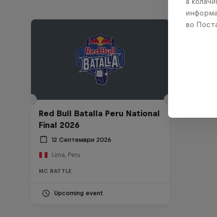
а колачи
информа
во Поста
Red Bull Batalla Peru National
Final 2026
12 Септември 2026
Lima, Peru
MC BATTLE
Upcoming event