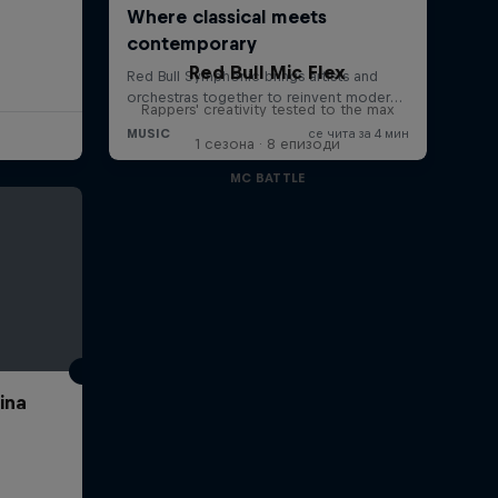
Red Bull Mic Flex
Rappers' creativity tested to the max
1 сезона · 8 епизоди
MC BATTLE
ina