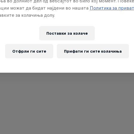
ња во долниот дел од вебсајтот во било кој момент. Повеќ
ции можат да бидат најдени во нашата
Политика за прива
вките за колачиња долу.
Поставки за колачe
Отфрли ги сите
Прифати ги сите колачиња