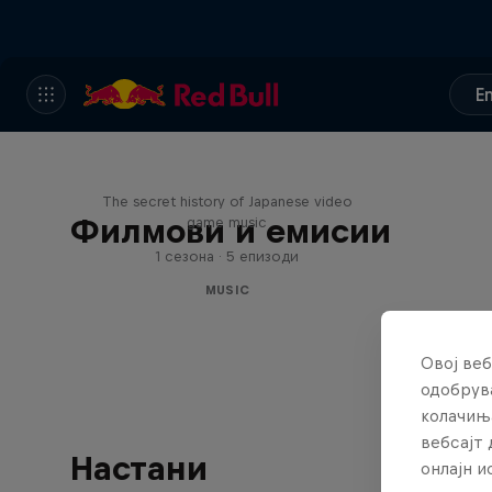
E
Diggin' in the Carts
The secret history of Japanese video
Филмови и емисии
game music
1 сезона · 5 епизоди
MUSIC
Овој веб
одобрува
колачињ
вебсајт 
Настани
онлајн 