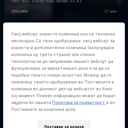
Овој вебсајт користи колачиња кои се технички
неопходни. Со твое одобрување, овој вебсајт ќе
користи и дополнителни колачиња (вклучувајќи
колачиња од трети страни) или слични
технологии за да направиме нашиот вебсајт да
функционира, за маркетиншки цели и за да се
подобри твоето онлајн искуство. Можеш да го
повлечеш твоето одобрување во Поставките а
колачиња во долниот дел од вебсајтот во било
кој момент. Повеќе информации можат да бидат
најдени во нашата
Политика за приватност
и во
Поставките за колачиња долу.
Поставки за колачe