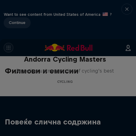
Want to see content from United States of America
?
Continue
Andorra Cycling Masters
Филмови и емисии
Revealing unknown sides of cycling’s best
CYCLING
Повеќе слична содржина