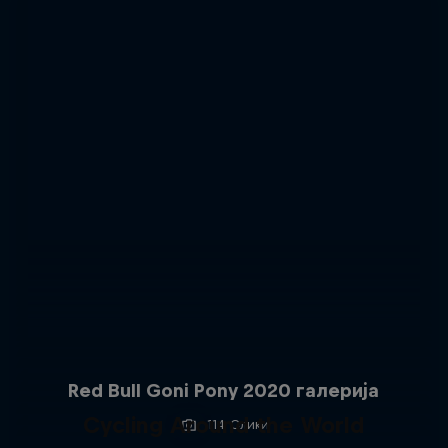
Red Bull Goni Pony 2020 галерија
Cycling Around the World
114 Слики