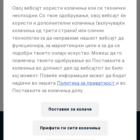
Овој вебсајт користи колачиња кои се технички
неопходни. Со твое одобрување, овој вебсајт ќе
користи и дополнителни колачиња (вклучувајќи
колачиња од трети страни) или слични
Сакаш повеќе?
технологии за да направиме нашиот вебсајт да
функционира, за маркетиншки цели и за да се
подобри твоето онлајн искуство. Можеш да го
повлечеш твоето одобрување во Поставките а
Skateboarding
колачиња во долниот дел од вебсајтот во било
Welcome to the Red Bull Skateboarding hub, your
кој момент. Повеќе информации можат да бидат
source for skateboarding news, videos, rider …
најдени во нашата
Политика за приватност
и во
Поставките за колачиња долу.
Поставки за колачe
Прифати ги сите колачиња
Повеќе слична содржина