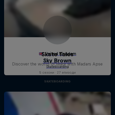
Skate Tales
Discover the world of skate with Madars Apse
5 сезони · 27 епизоди
SKATEBOARDING