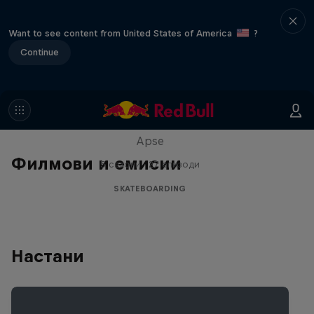
Want to see content from United States of America
?
Continue
Skate Tales
Discover the world of skate with Madars
Apse
Филмови и емисии
5 сезони · 27 епизоди
SKATEBOARDING
Настани