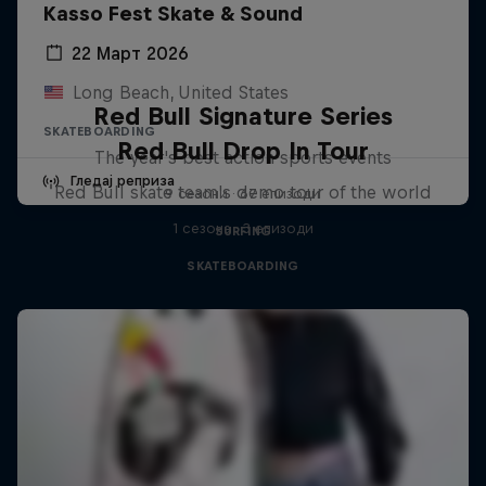
Kasso Fest Skate & Sound
22 Март 2026
Long Beach, United States
Red Bull Signature Series
SKATEBOARDING
Red Bull Drop In Tour
The year's best action sports events
Гледај реприза
Red Bull skate team's demo tour of the world
9 сезони · 67 епизоди
1 сезона · 3 епизоди
SURFING
SKATEBOARDING