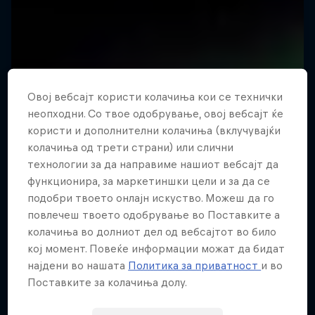
Овој вебсајт користи колачиња кои се технички
неопходни. Со твое одобрување, овој вебсајт ќе
користи и дополнителни колачиња (вклучувајќи
колачиња од трети страни) или слични
технологии за да направиме нашиот вебсајт да
функционира, за маркетиншки цели и за да се
подобри твоето онлајн искуство. Можеш да го
повлечеш твоето одобрување во Поставките а
колачиња во долниот дел од вебсајтот во било
кој момент. Повеќе информации можат да бидат
најдени во нашата
Политика за приватност
и во
Поставките за колачиња долу.