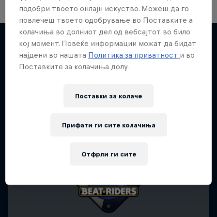
подобри твоето онлајн искуство. Можеш да го
повлечеш твоето одобрување во Поставките а
колачиња во долниот дел од вебсајтот во било
кој момент. Повеќе информации можат да бидат
Desi Breaks
најдени во нашата
Политика за приватност
и во
Повеќе слична содржина
10 years of Red Bull BC One Cypher India
Поставките за колачиња долу.
DANCE
Поставки за колачe
Прифати ги сите колачиња
Отфрли ги сите