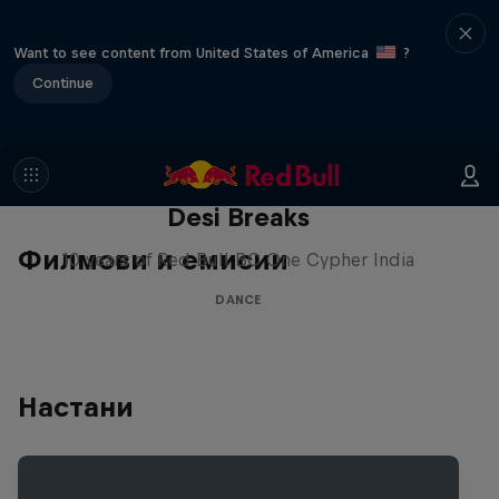
Want to see content from United States of America
?
Continue
Desi Breaks
Филмови и емисии
10 years of Red Bull BC One Cypher India
DANCE
Настани