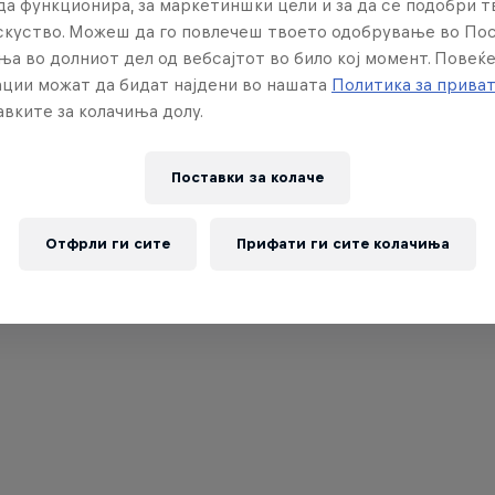
да функционира, за маркетиншки цели и за да се подобри 
искуство. Можеш да го повлечеш твоето одобрување во По
ња во долниот дел од вебсајтот во било кој момент. Повеќ
ции можат да бидат најдени во нашата
Политика за прива
вките за колачиња долу.
Поставки за колачe
Отфрли ги сите
Прифати ги сите колачиња