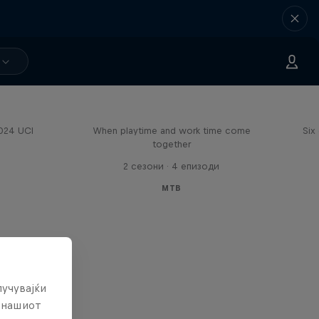
Aaron Gwin's Off Season
2024 UCI
When playtime and work time come
Six
together
2 сезони · 4 епизоди
MTB
лучувајќи
е нашиот