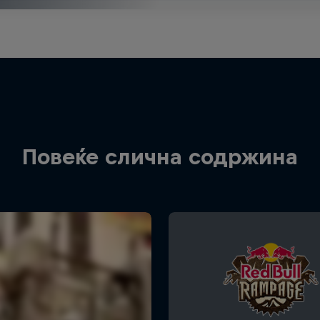
Повеќе слична содржина