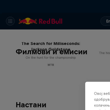
E
The Search for Milliseconds:
Jackson Goldstone
Филмови и емисии
The his
On the hunt for the championship
MTB
Овој веб
одобрува
Настани
колачињ