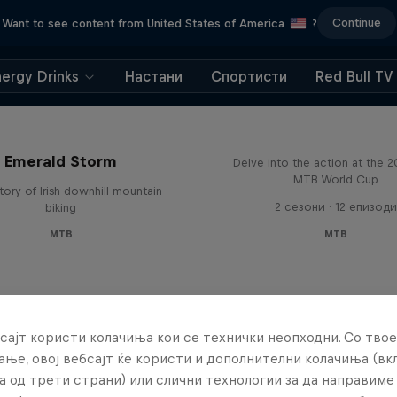
Continue
Want to see content from United States of America
?
nergy Drinks
Настани
Спортисти
Red Bull TV
Beyond the Line
Emerald Storm
Delve into the action at the 
MTB World Cup
tory of Irish downhill mountain
2 сезони · 12 епизоди
biking
MTB
MTB
сајт користи колачиња кои се технички неопходни. Со твое
ње, овој вебсајт ќе користи и дополнителни колачиња (вк
а од трети страни) или слични технологии за да направим