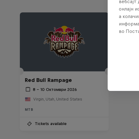
вебсајт 
онлајн 
а колачи
информа
во Поста
Red Bull Rampage
8 – 10 Октомври 2026
Virgin, Utah, United States
MTB
Tickets available