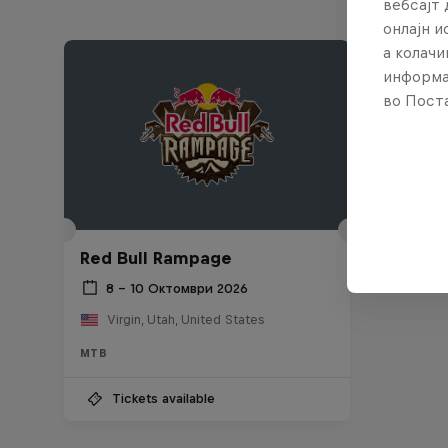
вебсајт 
онлајн 
а колачи
информа
во Поста
Red Bull Rampage
8 – 10 Октомври 2026
Virgin, Utah, United States
MTB
Tickets available