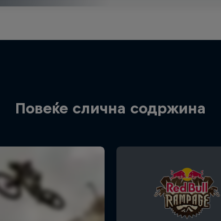
Повеќе слична содржина