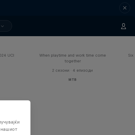
Aaron Gwin's Off Season
2024 UCI
When playtime and work time come
Six
together
2 сезони · 4 епизоди
MTB
лучувајќи
е нашиот