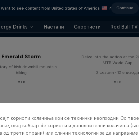
Continue
Want to see content from United States of America
?
nergy Drinks
Настани
Спортисти
Red Bull TV
Beyond the Line
Emerald Storm
Delve into the action at the 
MTB World Cup
tory of Irish downhill mountain
2 сезони · 12 епизоди
biking
MTB
MTB
сајт користи колачиња кои се технички неопходни. Со твое
ње, овој вебсајт ќе користи и дополнителни колачиња (вк
а од трети страни) или слични технологии за да направим