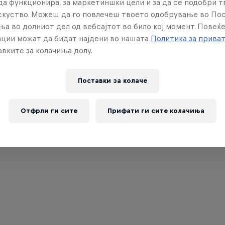
да функционира, за маркетиншки цели и за да се подобри 
искуство. Можеш да го повлечеш твоето одобрување во По
ња во долниот дел од вебсајтот во било кој момент. Повеќ
ции можат да бидат најдени во нашата
Политика за прива
вките за колачиња долу.
Поставки за колачe
Отфрли ги сите
Прифати ги сите колачиња