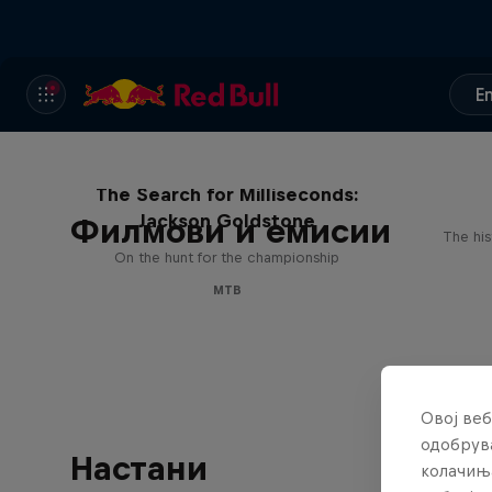
E
The Search for Milliseconds:
Jackson Goldstone
Филмови и емисии
The his
On the hunt for the championship
MTB
Овој веб
одобрува
Настани
колачињ