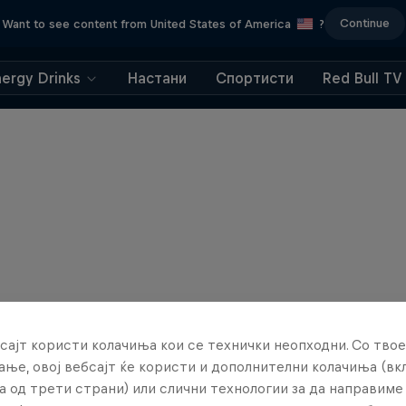
Continue
Want to see content from United States of America
?
nergy Drinks
Настани
Спортисти
Red Bull TV
сајт користи колачиња кои се технички неопходни. Со твое
ње, овој вебсајт ќе користи и дополнителни колачиња (вк
а од трети страни) или слични технологии за да направим