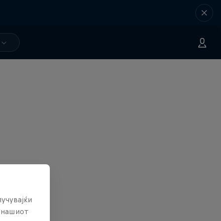
лучувајќи
е нашиот