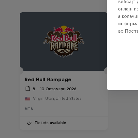
вебсајт 
онлајн 
а колачи
информа
во Поста
Red Bull Rampage
8 – 10 Октомври 2026
Virgin, Utah, United States
MTB
Tickets available