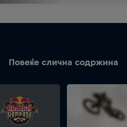
Повеќе слична содржина