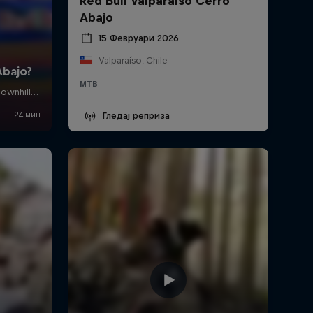
Red Bull Valparaíso Cerro
Abajo
15 Февруари 2026
Valparaíso, Chile
MTB
Гледај реприза