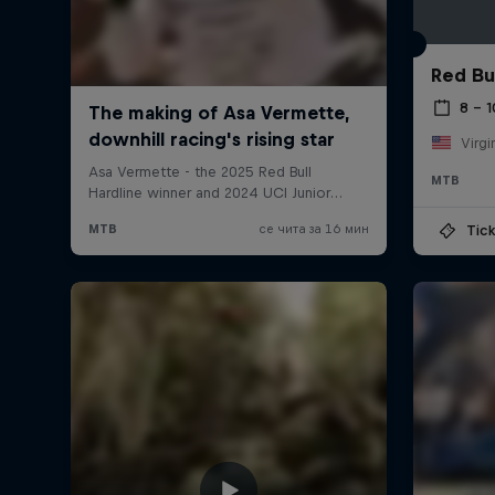
Red Bu
8 – 
Virgi
MTB
Tick