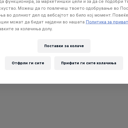
да функционира, за маркетиншки цели и за да се подобри 
искуство. Можеш да го повлечеш твоето одобрување во По
ња во долниот дел од вебсајтот во било кој момент. Повеќ
ции можат да бидат најдени во нашата
Политика за прива
вките за колачиња долу.
Поставки за колачe
Отфрли ги сите
Прифати ги сите колачиња