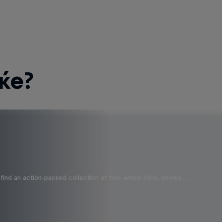
ќе?
find an action-packed collection of two-wheel films, shows …