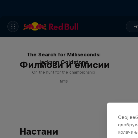
E
The Search for Milliseconds:
Jackson Goldstone
Филмови и емисии
On the hunt for the championship
MTB
Овој веб
одобрува
Настани
колачињ