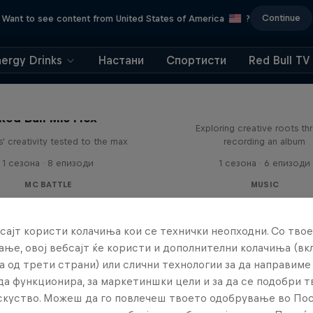
Continue
Want to see content from United States of America
?
nergy Drinks
Настани
Спортисти
Red Bull TV
All Access: Danit
Red Bull Mic Flex
Exploring creative roots th
' creativity tested to the max
recording an album
1 сезона · 8 епизоди
1 сезона · 6 епизоди
MC BATTLE
MUSIC
сајт користи колачиња кои се технички неопходни. Со твое
ње, овој вебсајт ќе користи и дополнителни колачиња (вк
а од трети страни) или слични технологии за да направим
да функционира, за маркетиншки цели и за да се подобри 
искуство. Можеш да го повлечеш твоето одобрување во По