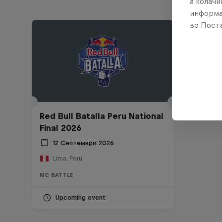
а колачи
информа
во Поста
Red Bull Batalla Peru National
Final 2026
12 Септември 2026
Lima, Peru
MC BATTLE
Upcoming event