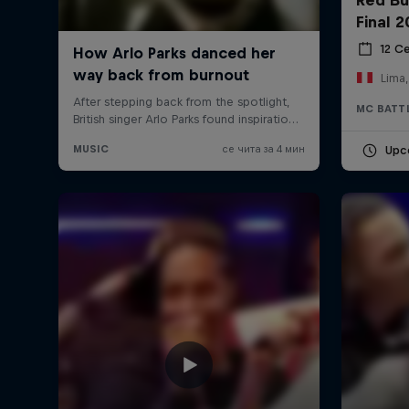
Final 
12 С
Lima,
MC BATT
Upc