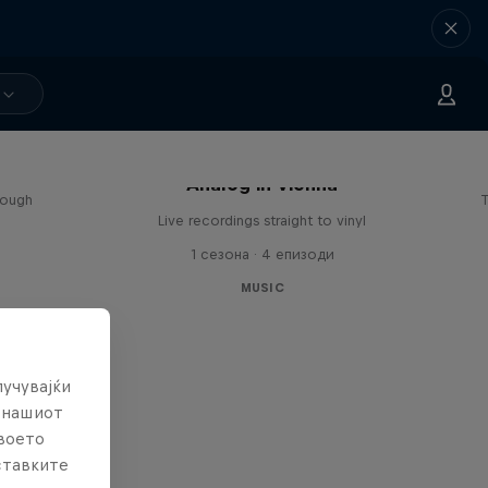
sa
Analog in Vienna
rough
T
Live recordings straight to vinyl
1 сезона · 4 епизоди
MUSIC
лучувајќи
е нашиот
твоето
ставките