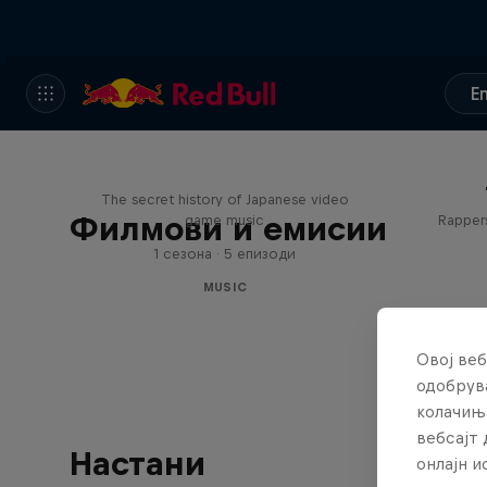
E
Diggin' in the Carts
The secret history of Japanese video
Филмови и емисии
game music
Rappers
1 сезона · 5 епизоди
MUSIC
Овој веб
одобрува
колачињ
вебсајт 
Настани
онлајн 