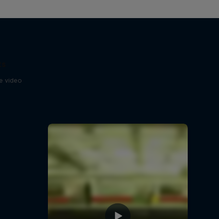
ts
se video