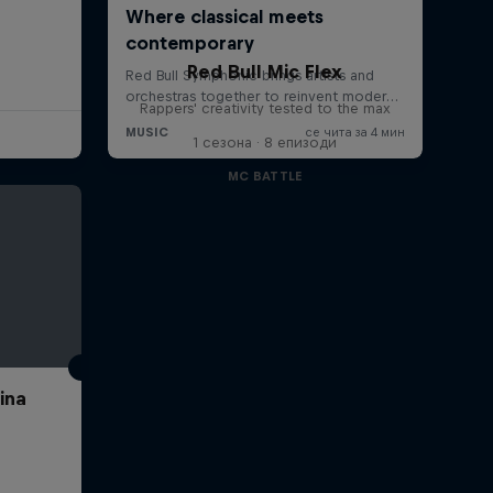
Red Bull Mic Flex
Rappers' creativity tested to the max
1 сезона · 8 епизоди
MC BATTLE
ina