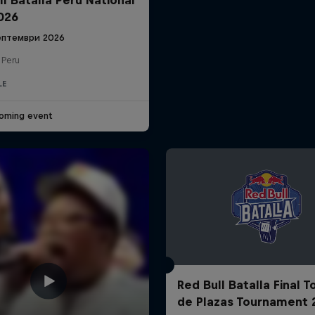
2026
ептември 2026
 Peru
LE
oming event
Red Bull Batalla Final 
de Plazas Tournament 