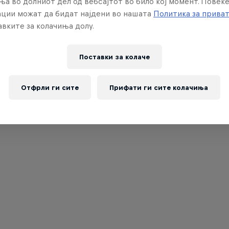
ња во долниот дел од вебсајтот во било кој момент. Повеќ
ции можат да бидат најдени во нашата
Политика за прива
вките за колачиња долу.
Поставки за колачe
Отфрли ги сите
Прифати ги сите колачиња