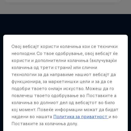
Повеќе слична содржина
Овој вебсајт користи колачиња кои се технички
неопходни. Со твое одобрување, овој вебсајт ќе
користи и дополнителни колачиња (вклучувајќи
колачиња од трети страни) или слични
технологии за да направиме нашиот вебсајт да
функционира, за маркетиншки цели и за да се
подобри твоето онлајн искуство. Можеш да го
повлечеш твоето одобрување во Поставките а
колачиња во долниот дел од вебсајтот во било
кој момент. Повеќе информации можат да бидат
најдени во нашата
Политика за приватност
и во
Поставките за колачиња долу.