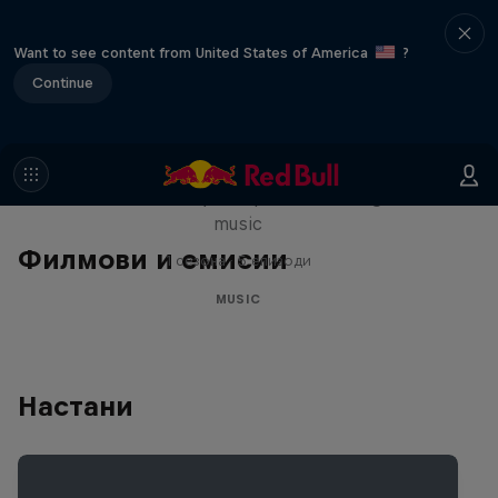
Want to see content from United States of America
?
Continue
Diggin' in the Carts
The secret history of Japanese video game
music
Филмови и емисии
1 сезона · 5 епизоди
MUSIC
Настани