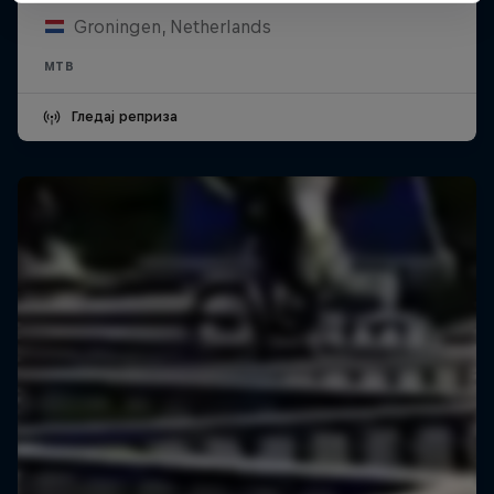
Groningen, Netherlands
MTB
Гледај реприза