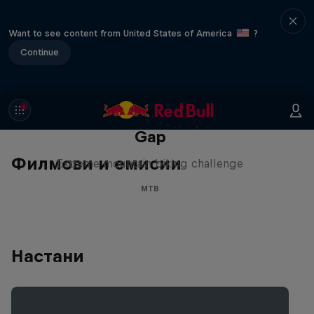
Want to see content from United States of America
?
Continue
Matt Jones: The Impossible
Gap
Филмови и емисии
Extreme mountain biking challenge
MTB
Настани