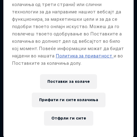
Повеќе слична содржина
колачиња од трети страни) или слични
технологии за да направиме нашиот вебсајт да
функционира, за маркетиншки цели и за да се
подобри твоето онлајн искуство. Можеш да го
повлечеш твоето одобрување во Поставките а
колачиња во долниот дел од вебсајтот во било
кој момент. Повеќе информации можат да бидат
најдени во нашата
Политика за приватност
и во
Поставките за колачиња долу.
Поставки за колачe
Прифати ги сите колачиња
Отфрли ги сите
Red Bull District Ride
25 Јули 2026