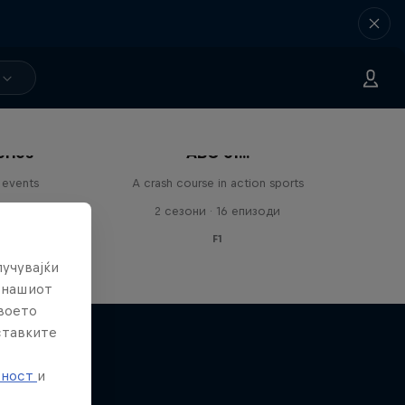
eries
ABC of...
 events
A crash course in action sports
и
2 сезони · 16 епизоди
F1
лучувајќи
е нашиот
твоето
ставките
е
тност
и
The