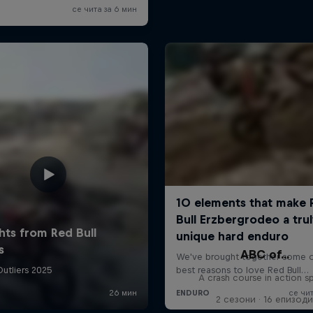
ABC of...
A crash course in action s
2 сезони · 16 епизод