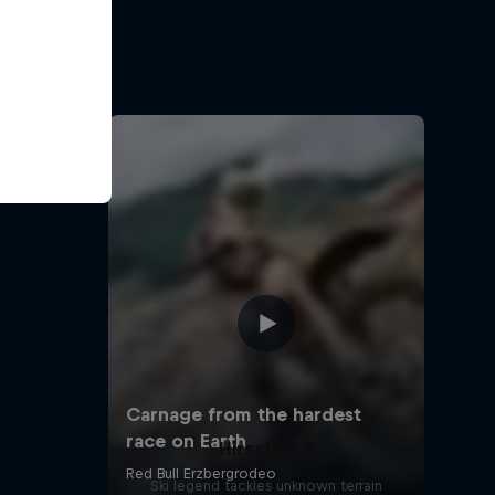
t?
otorsport
Hirscher X
Ski legend tackles unknown terrain