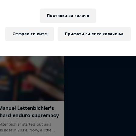
Hardest Season Ye
Повеќе слична содржина
Hard Enduro is the toughest m
Поставки за колачe
on Earth
MTB ENDURO
Отфрли ги сите
Прифати ги сите колачиња