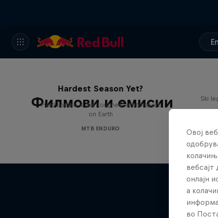
E
Hard Enduro 2025: The
Hardest Season Yet?
Филмови и емисии
Ski l
Hard Enduro is the toughest motorsport
on Earth
MTB ENDURO
Овој веб
одобрува
колачињ
вебсајт 
онлајн 
а колачи
информа
во Поста