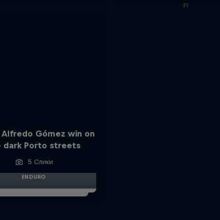
F1
 Alfredo Gómez win on
 dark Porto streets
5 Слики
ENDURO