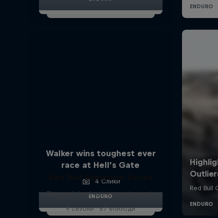
Walker wins toughest ever
race at Hell’s Gate
Red Bull Signature Series
4 Слики
The year's best action sports events
ENDURO
9 сезони · 67 епизоди