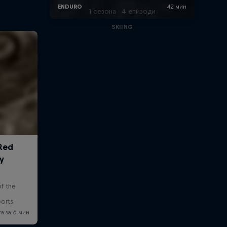
1 сезона · 4 епизоди
SKIING
ports
и