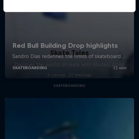
Skate Tales
Discover the world of skate with Madars Apse
5 сезони · 27 епизоди
SKATEBOARDING