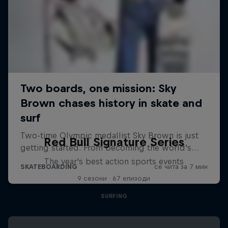
Red Bull Signature Series
The year's best action sports events
9 сезони · 67 епизоди
SURFING