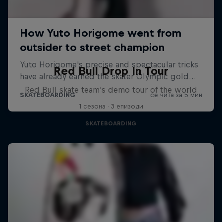
Red Bull Drop In Tour
Red Bull skate team's demo tour of the world
1 сезона · 3 епизоди
SKATEBOARDING