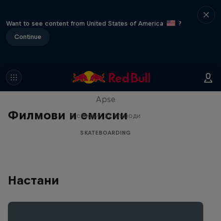
Want to see content from United States of America
?
Continue
Skate Tales
Discover the world of skate with Madars
Apse
Филмови и емисии
5 сезони · 27 епизоди
SKATEBOARDING
Настани