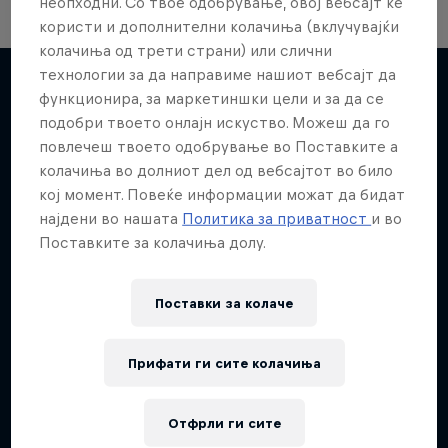
неопходни. Со твое одобрување, овој вебсајт ќе
користи и дополнителни колачиња (вклучувајќи
колачиња од трети страни) или слични
технологии за да направиме нашиот вебсајт да
функционира, за маркетиншки цели и за да се
подобри твоето онлајн искуство. Можеш да го
Повеќе слична содржина
повлечеш твоето одобрување во Поставките а
колачиња во долниот дел од вебсајтот во било
кој момент. Повеќе информации можат да бидат
најдени во нашата
Политика за приватност
и во
Поставките за колачиња долу.
Поставки за колачe
Прифати ги сите колачиња
Отфрли ги сите