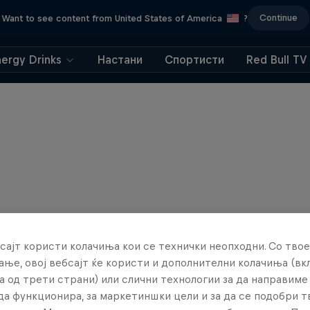
Continue
Want to see content from United States of America
?
nergy Drinks
Настани
Спортисти
Red Bull TV
сајт користи колачиња кои се технички неопходни. Со твое
ње, овој вебсајт ќе користи и дополнителни колачиња (вк
а од трети страни) или слични технологии за да направим
да функционира, за маркетиншки цели и за да се подобри 