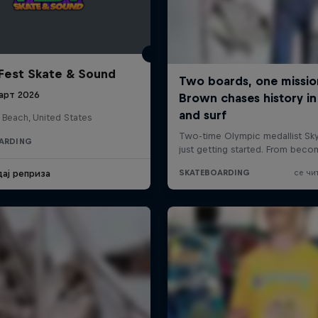
Fest Skate & Sound
арт 2026
 Beach, United States
ARDING
дај реприза