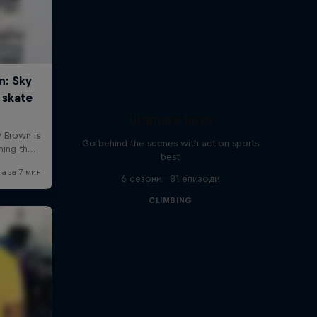
Ultimate Rush
Go behind the scenes with action sports
best
6 сезони · 81 епизоди
CLIMBING