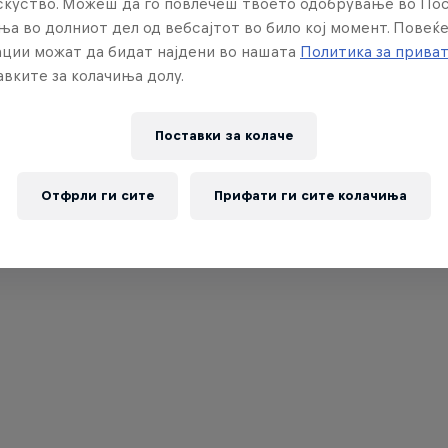
искуство. Можеш да го повлечеш твоето одобрување во По
ња во долниот дел од вебсајтот во било кој момент. Повеќ
ции можат да бидат најдени во нашата
Политика за прива
вките за колачиња долу.
Поставки за колачe
Отфрли ги сите
Прифати ги сите колачиња