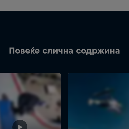
Повеќе слична содржина