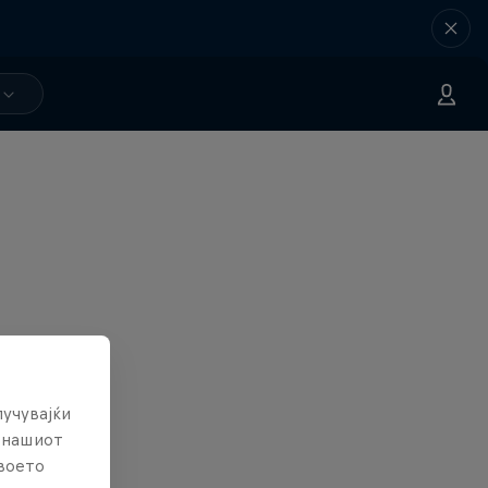
лучувајќи
е нашиот
твоето