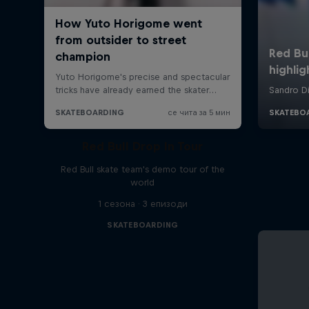
Red Bull Drop In Tour
Red Bull skate team's demo tour of the
world
1 сезона · 3 епизоди
SKATEBOARDING