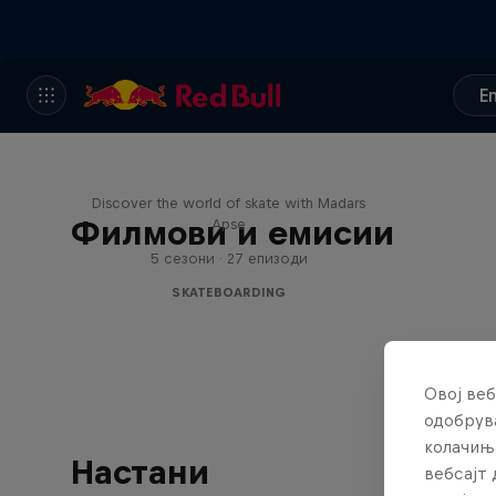
E
Skate Tales
Discover the world of skate with Madars
Филмови и емисии
Apse
5 сезони · 27 епизоди
SKATEBOARDING
Овој веб
одобрува
колачињ
Настани
вебсајт 