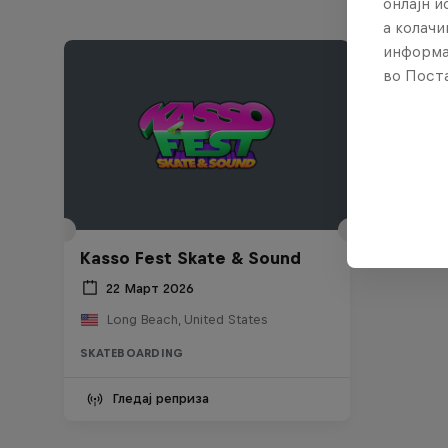
онлајн 
а колачи
информа
во Поста
Kasso Fest Skate & Sound
22 Март 2026
Long Beach, United States
SKATEBOARDING
Гледај реприза