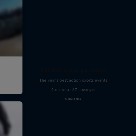
Red Bull Signature Series
The year's best action sports events
9 сезони · 67 епизоди
SURFING