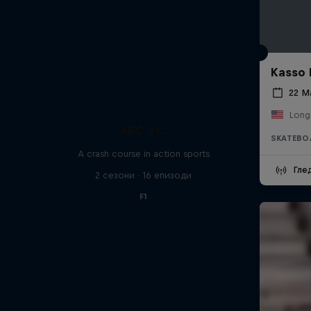
Kasso 
22 М
Long
ABC of...
SKATEBO
A crash course in action sports
Гле
2 сезони · 16 епизоди
F1