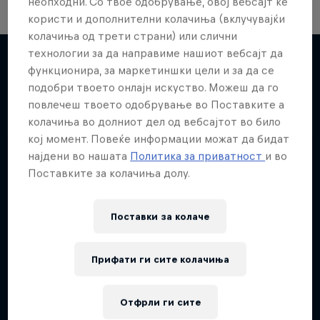
неопходни. Со твое одобрување, овој вебсајт ќе
користи и дополнителни колачиња (вклучувајќи
колачиња од трети страни) или слични
технологии за да направиме нашиот вебсајт да
функционира, за маркетиншки цели и за да се
подобри твоето онлајн искуство. Можеш да го
Повеќе слична содржина
повлечеш твоето одобрување во Поставките а
колачиња во долниот дел од вебсајтот во било
кој момент. Повеќе информации можат да бидат
најдени во нашата
Политика за приватност
и во
Поставките за колачиња долу.
Поставки за колачe
Прифати ги сите колачиња
Отфрли ги сите