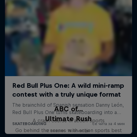
ABC of...
Ultimate Rush
A crash course in action sports
Go behind the scenes with action sports best
2 сезони · 16 епизоди