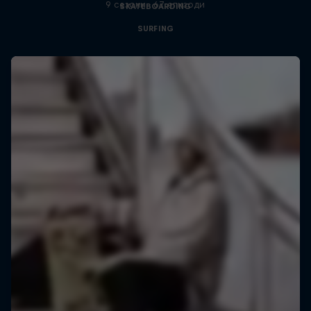
9 сезони · 67 епизоди
SKATEBOARDING
SURFING