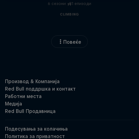
6 сезони · 81 епизоди
F1
CLIMBING
Повеќе