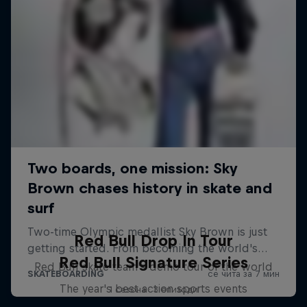
Red Bull Drop In Tour
Red Bull Signature Series
Red Bull skate team's demo tour of the world
The year's best action sports events
1 сезона · 3 епизоди