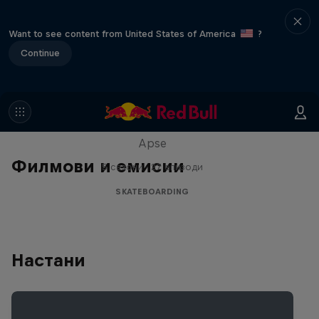
Want to see content from United States of America
?
Continue
Skate Tales
Discover the world of skate with Madars
Apse
Филмови и емисии
5 сезони · 27 епизоди
SKATEBOARDING
Настани