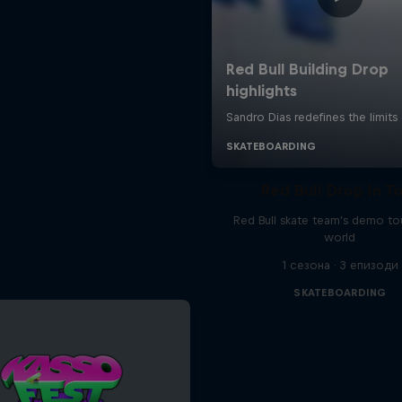
Red Bull Drop In T
Red Bull skate team's demo tou
world
1 сезона · 3 епизоди
SKATEBOARDING