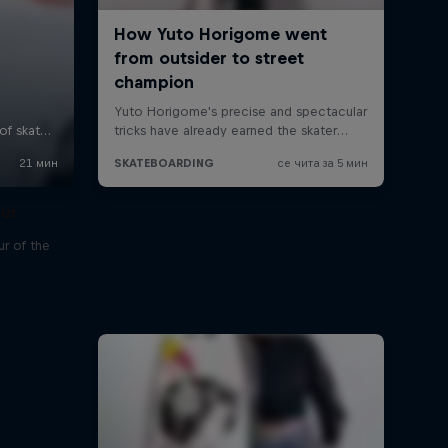
our
r of the