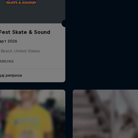
Fest Skate & Sound
арт 2026
 Beach, United States
ARDING
дај реприза