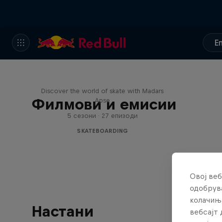
E
Skate Tales
Discover the world of skate with Madars
Филмови и емисии
Apse
5 сезони · 27 епизоди
SKATEBOARDING
Овој веб
одобрува
колачињ
Настани
вебсајт 