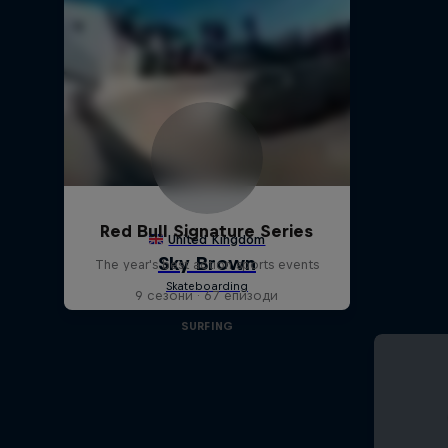
Red Bull Signature Series
The year's best action sports events
9 сезони · 67 епизоди
SURFING