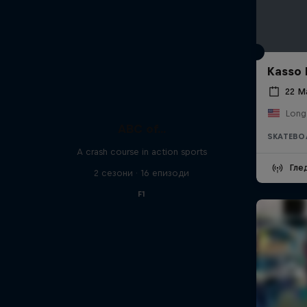
Kasso 
22 М
Long
ABC of...
SKATEBO
A crash course in action sports
Гле
2 сезони · 16 епизоди
F1