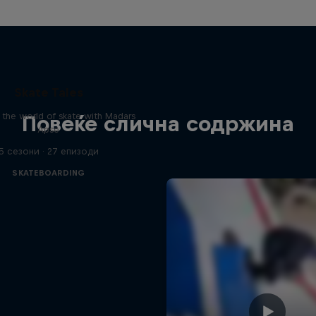
Skate Tales
 the world of skate with Madars
Повеќе слична содржина
Apse
5 сезони · 27 епизоди
SKATEBOARDING