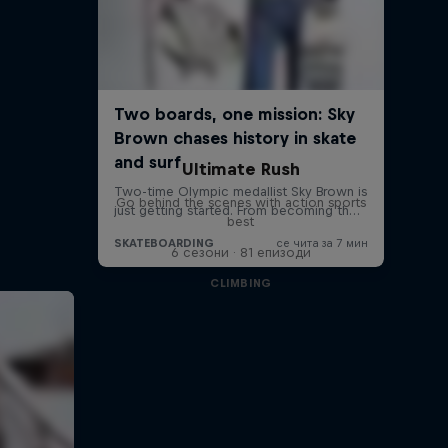
Ultimate Rush
Go behind the scenes with action sports
best
6 сезони · 81 епизоди
CLIMBING