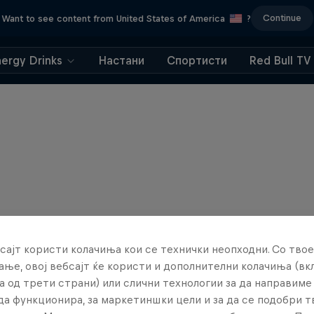
Continue
Want to see content from United States of America
?
nergy Drinks
Настани
Спортисти
Red Bull TV
сајт користи колачиња кои се технички неопходни. Со твое
ње, овој вебсајт ќе користи и дополнителни колачиња (вк
а од трети страни) или слични технологии за да направим
да функционира, за маркетиншки цели и за да се подобри 