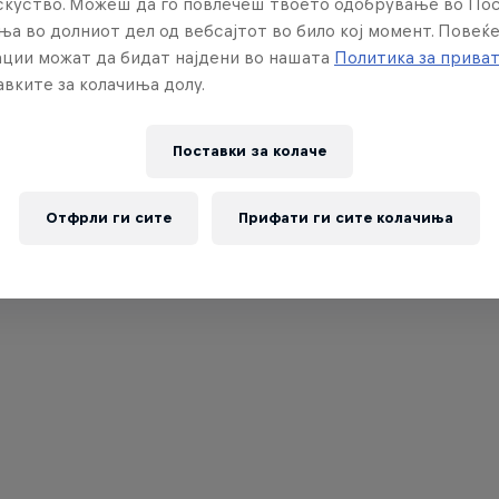
искуство. Можеш да го повлечеш твоето одобрување во По
ња во долниот дел од вебсајтот во било кој момент. Повеќ
ции можат да бидат најдени во нашата
Политика за прива
вките за колачиња долу.
Поставки за колачe
Отфрли ги сите
Прифати ги сите колачиња