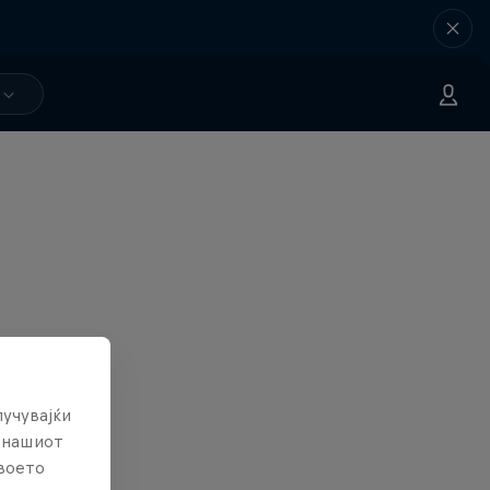
лучувајќи
е нашиот
твоето