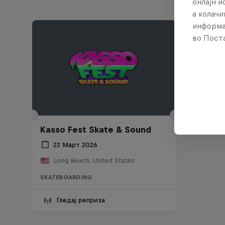
онлајн 
а колачи
информа
во Поста
Kasso Fest Skate & Sound
22 Март 2026
Long Beach, United States
SKATEBOARDING
Гледај реприза