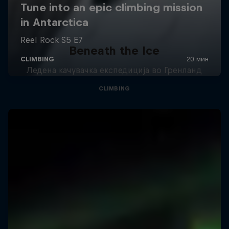
Beneath the Ice
Ледена качувачка експедиција во Гренланд
CLIMBING