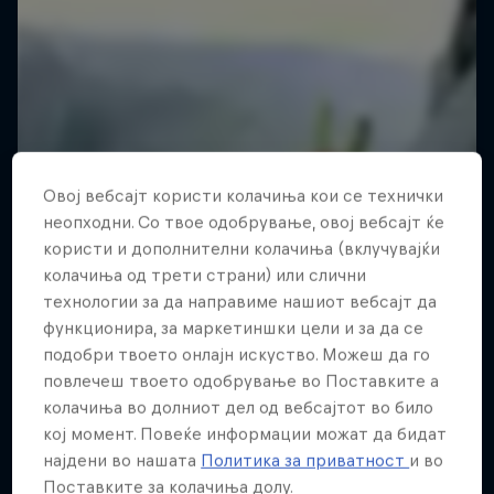
Овој вебсајт користи колачиња кои се технички
неопходни. Со твое одобрување, овој вебсајт ќе
користи и дополнителни колачиња (вклучувајќи
колачиња од трети страни) или слични
технологии за да направиме нашиот вебсајт да
функционира, за маркетиншки цели и за да се
подобри твоето онлајн искуство. Можеш да го
повлечеш твоето одобрување во Поставките а
колачиња во долниот дел од вебсајтот во било
кој момент. Повеќе информации можат да бидат
најдени во нашата
Политика за приватност
и во
Поставките за колачиња долу.