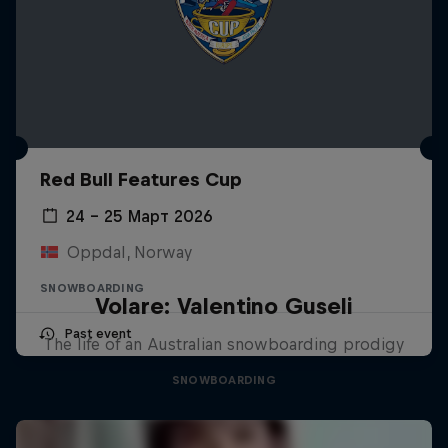
Red Bull Features Cup
24 – 25 Март 2026
Oppdal, Norway
SNOWBOARDING
Volare: Valentino Guseli
Past event
The life of an Australian snowboarding prodigy
SNOWBOARDING