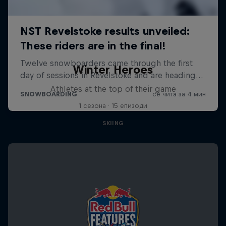
Winter Heroes
Athletes at the top of their game
1 сезона · 15 епизоди
SKIING