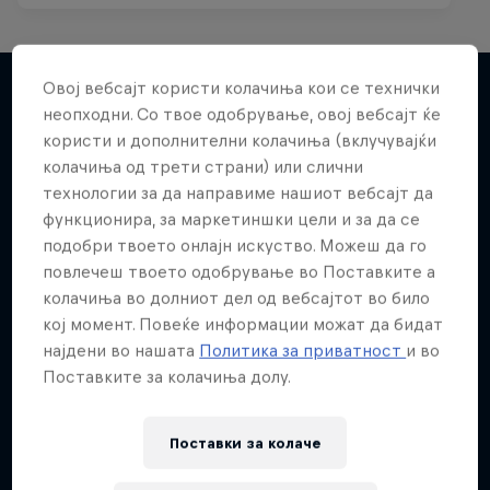
Овој вебсајт користи колачиња кои се технички
неопходни. Со твое одобрување, овој вебсајт ќе
Повеќе слична содржина
користи и дополнителни колачиња (вклучувајќи
колачиња од трети страни) или слични
технологии за да направиме нашиот вебсајт да
функционира, за маркетиншки цели и за да се
подобри твоето онлајн искуство. Можеш да го
повлечеш твоето одобрување во Поставките а
колачиња во долниот дел од вебсајтот во било
кој момент. Повеќе информации можат да бидат
најдени во нашата
Политика за приватност
и во
Поставките за колачиња долу.
Поставки за колачe