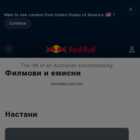
Want to see content from United States of America
?
Continue
Volare: Valentino Guseli
The life of an Australian snowboarding
Филмови и емисии
prodigy
SNOWBOARDING
Настани