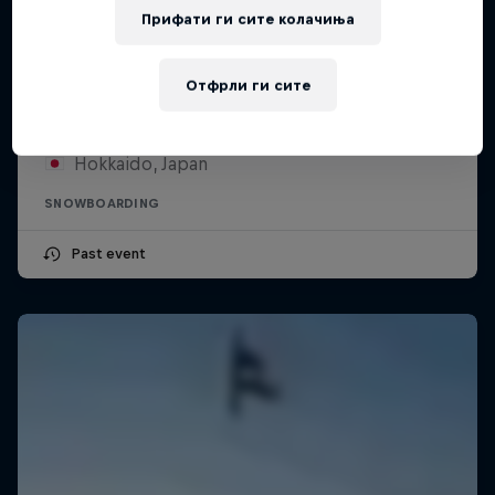
Прифати ги сите колачиња
Swatch Nines
Отфрли ги сите
6 – 11 Април 2026
Hokkaido, Japan
SNOWBOARDING
Past event