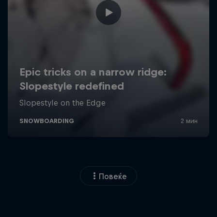
Повеќе