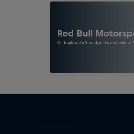
Red Bull Motorsp
On track and off road, on two wheels or 
More Than Machine