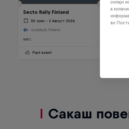
онлајн 
а колачи
Secto Rally Finland
информа
30 Јули – 2 Август 2026
во Поста
Jyväskylä, Finland
WRC
Past event
Сакаш пове