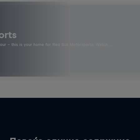
orts
four - this is your home for Red Bull Motorsports. Watch …