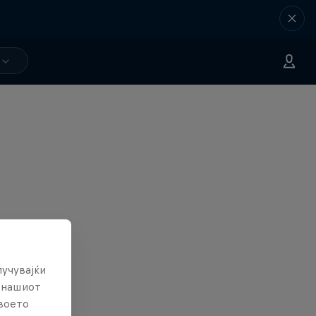
лучувајќи
е нашиот
твоето