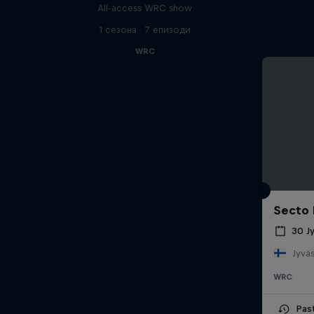
All-access WRC show
1 сезона · 7 епизоди
WRC
Secto 
30 Ј
Jyväs
WRC
Pas