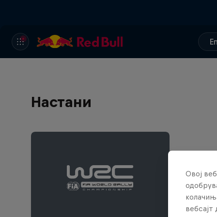
E
Настани
Овој веб
одобрува
колачињ
вебсајт 