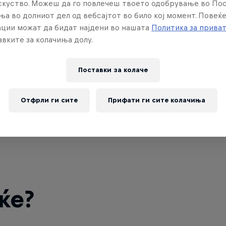
искуство. Можеш да го повлечеш твоето одобрување во По
ња во долниот дел од вебсајтот во било кој момент. Повеќ
ции можат да бидат најдени во нашата
Политика за прива
вките за колачиња долу.
Поставки за колачe
Отфрли ги сите
Прифати ги сите колачиња
ќе?