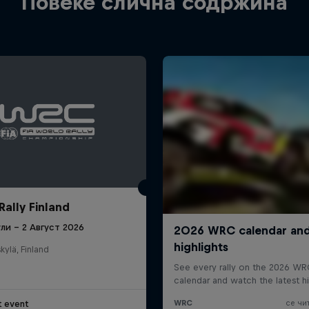
Повеќе слична содржина
Rally Finland
ули – 2 Август 2026
kylä, Finland
t event