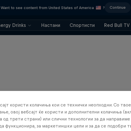
Continue
Want to see content from United States of America
?
nergy Drinks
Настани
Спортисти
Red Bull TV
сајт користи колачиња кои се технички неопходни. Со твое
ње, овој вебсајт ќе користи и дополнителни колачиња (вк
а од трети страни) или слични технологии за да направим
да функционира, за маркетиншки цели и за да се подобри 