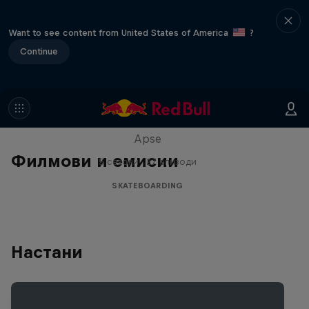
Want to see content from United States of America
?
Continue
Skate Tales
Discover the world of skate with Madars
Apse
Филмови и емисии
5 сезони · 27 епизоди
SKATEBOARDING
Настани