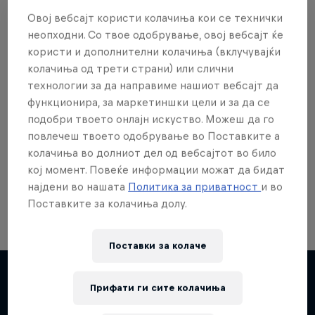
Овој вебсајт користи колачиња кои се технички
неопходни. Со твое одобрување, овој вебсајт ќе
користи и дополнителни колачиња (вклучувајќи
колачиња од трети страни) или слични
Сакаш повеќе?
технологии за да направиме нашиот вебсајт да
функционира, за маркетиншки цели и за да се
подобри твоето онлајн искуство. Можеш да го
повлечеш твоето одобрување во Поставките а
Skateboarding
колачиња во долниот дел од вебсајтот во било
Welcome to the Red Bull Skateboarding hub, your
кој момент. Повеќе информации можат да бидат
source for skateboarding news, videos, rider …
најдени во нашата
Политика за приватност
и во
Поставките за колачиња долу.
Поставки за колачe
Прифати ги сите колачиња
Повеќе слична содржина