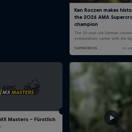
X Masters – Fürstlich
a