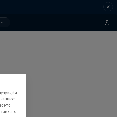
лучувајќи
е нашиот
твоето
ставките