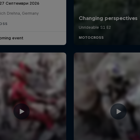
 27 Септември 2026
lich Drehna, Germany
OSS
oming event