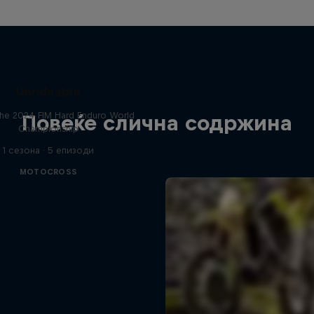
Unrideable
he 2024 FIM Hard Enduro World
Повеќе слична содржина
Championship
1 сезона · 5 епизоди
MOTOCROSS