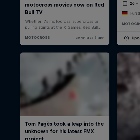
26 –
Fürst
MOTOCR
Upc