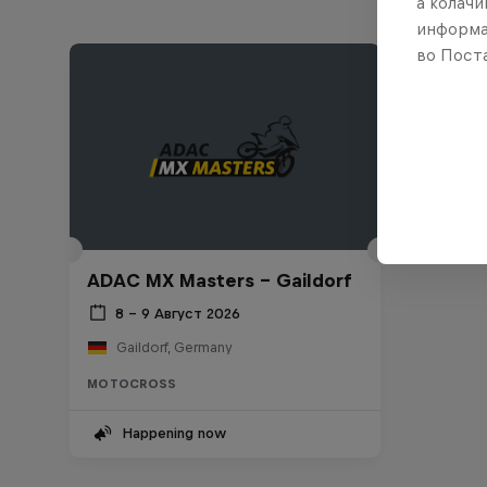
а колачи
информа
во Поста
ADAC MX Masters – Gaildorf
8 – 9 Август 2026
Gaildorf, Germany
MOTOCROSS
Happening now