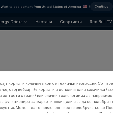
Continue
Want to see content from United States of America
?
nergy Drinks
Настани
Спортисти
Red Bull TV
сајт користи колачиња кои се технички неопходни. Со твое
ње, овој вебсајт ќе користи и дополнителни колачиња (вк
а од трети страни) или слични технологии за да направим
да функционира, за маркетиншки цели и за да се подобри 
искуство. Можеш да го повлечеш твоето одобрување во По