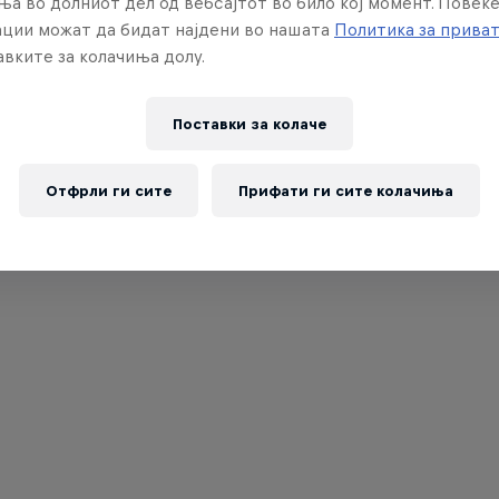
ња во долниот дел од вебсајтот во било кој момент. Повеќ
ции можат да бидат најдени во нашата
Политика за прива
вките за колачиња долу.
Поставки за колачe
Отфрли ги сите
Прифати ги сите колачиња