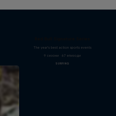
Red Bull Signature Series
The year's best action sports events
9 сезони · 67 епизоди
SURFING